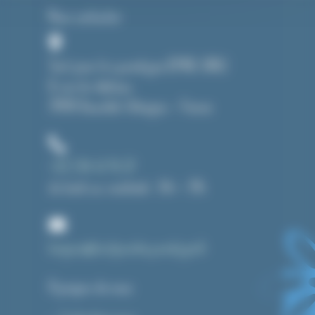
Nous contacter
Tout pour le cyanotype (CMAG SARL)
8, rue du château
39190 Beaufort-Orbagna – France
+33 3 84 43 91 37
du lundi au vendredi : 14h – 19h
bonjour@toutpourlecyanotype.fr
A propos de nous