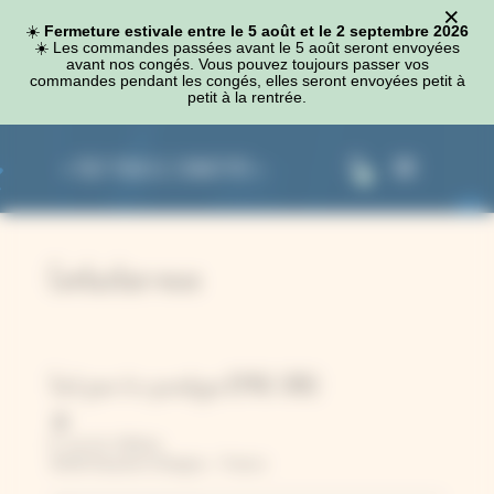
×
Panneau de gestion des cookies
☀️
Fermeture estivale entre le 5 août et le 2 septembre 2026
☀️​ Les commandes passées avant le 5 août seront envoyées
avant nos congés. Vous pouvez toujours passer vos
commandes pendant les congés, elles seront envoyées petit à
petit à la rentrée.
0
Contactez-nous
Tout pour le cyanotype (CMAG SARL)
8, rue du château
39190 Beaufort-Orbagna – France