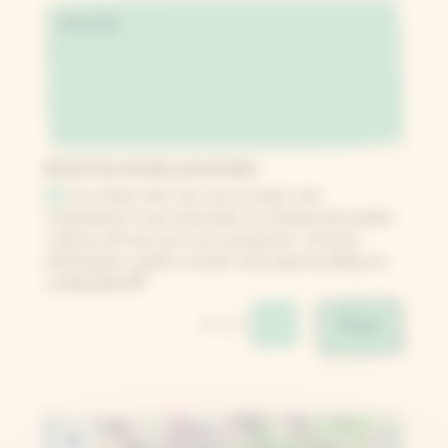
Recueil des données personnelles
En cochant cette case vous accordez votre
consentement à nous transmettre vos données personnelles
ci-dessus afin que nous vous recontactions. Pour plus
d'informations, veuillez consulter notre page de politique de
confidentialité
Envoi
=
5 + 2
+