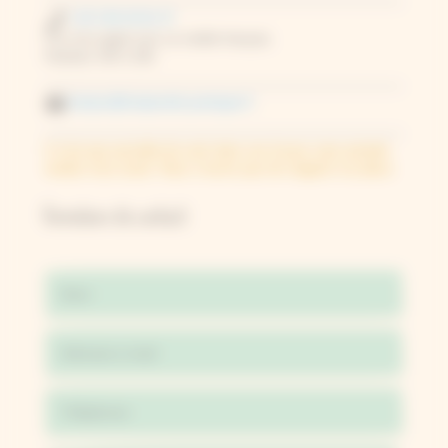
+33 3 84 43 91 37
Prix d’un appel vers un mobile français.
Horaires 14h à 19h.
bonjour@toutpourlecyanotype.fr
Il n’est pas possible de venir dans nos locaux sans prendre
rendez-vous avant. Nous n’avons pas de magasin sur place.
Formulaire de contact