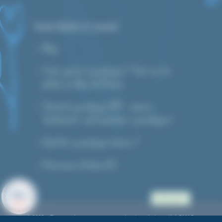
Guide d’achat et conseils
Blog
C’est quoi le cyanotype ? Tout sur la
photo au bleu de Prusse
Tutoriel cyanotype DIY : réussir
facilement votre premier cyanotype !
Quel kit cyanotype choisir ?
Prévisions d’indice UV
9.9
/10
Accès pro.
622 AVIS
© 2023 – Tout pour le cyanotype : une e-boutique de la société CMAG