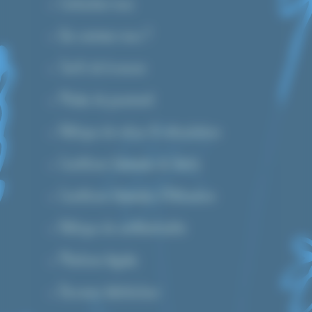
Contactez-nous
Qui sommes-nous ?
Tarifs de livraison
Modes de paiement
Politique de retour & rétractation
Conditions Générales de Vente
Conditions Générales d’Utilisation
Politique de confidentialité
Mentions légales
Devenez distributeur