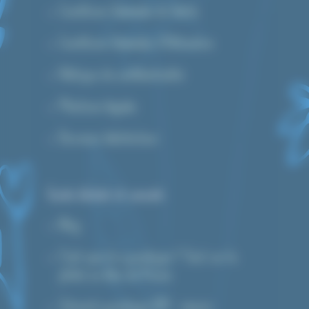
Conditions Générales de Vente
Conditions Générales d’Utilisation
Politique de confidentialité
Mentions légales
Devenez distributeur
Guide d’achat et conseils
Blog
C’est quoi le cyanotype ? Tout sur la
photo au bleu de Prusse
Tutoriel cyanotype DIY : réussir