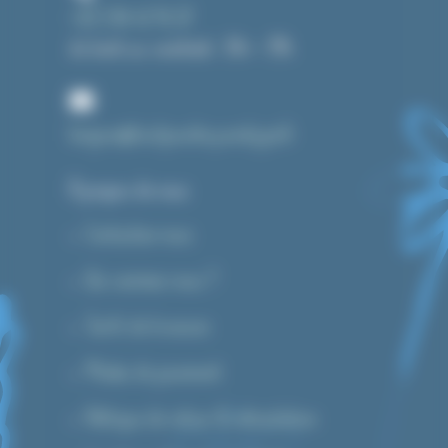
+33 3 84 43 91 37
du lundi au vendredi : 14h – 19h
bonjour@toutpourlecyanotype.fr
A propos de nous
Contactez-nous
Qui sommes-nous ?
Tarifs de livraison
Modes de paiement
Politique de retour & rétractation