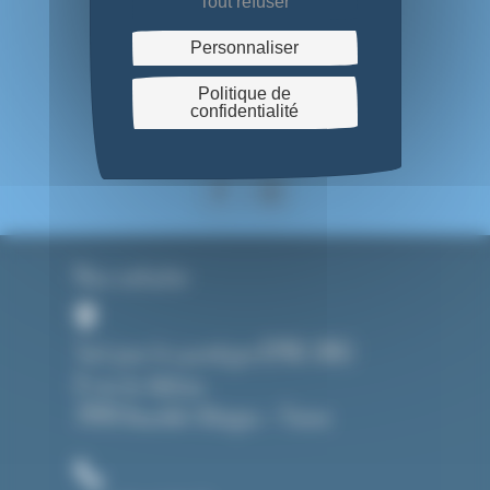
Tout refuser
Personnaliser
Politique de
confidentialité
On se suit ?
Nous contacter
Tout pour le cyanotype (CMAG SARL)
8, rue du château
39190 Beaufort-Orbagna – France