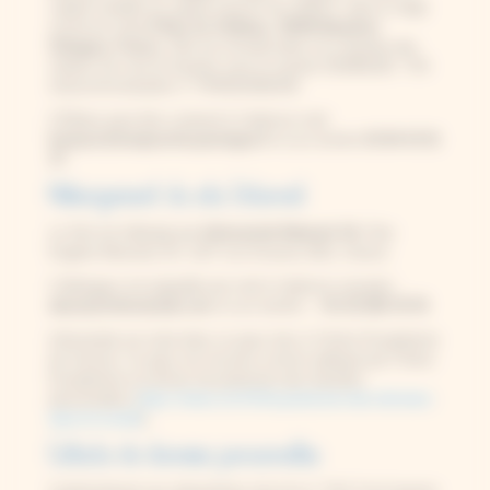
capital variable au capital souscrit de 11000 €, dont le siège
social est situé
8 Rue du Château, 39190 Beaufort-
Orbagna, France
. Elle est immatriculée à la chambre des
métiers de Lons-le-Saunier sous le numéro 915066195. TVA
intracommunautaire n° FR45915066195.
L’Éditeur peut être contacté à l’adresse mail
bonjour@toutpourlecyanotype.fr
ou au numéro
03 84 43 91
37
.
Hébergement du site Internet
Le Site est hébergé par
Infomaniak Network SA
, Rue
Eugène Marziano 25, 1227 Les Acacias (GE), Suisse.
L’hébergeur est joignable par mail à l’adresse suivante :
abuse@infomaniak.com
ou au numéro :
+41 22 820 35 55
Infomaniak est situé dans un pays tiers à l’Union Européenne
(la Suisse). Ce pays est reconnu comme adéquat par l’Union
Européenne en termes de protection des données
personnelles (
https://www.cnil.fr/fr/la-protection-des-donnees-
dans-le-monde
).
Collecte de données personnelles