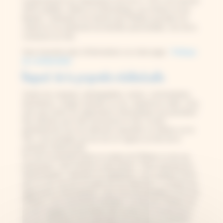
Conformément aux dispositions de la loi n° 78-17 du 6 janvier
1978 modifiée, relative à l’informatique, aux fichiers et aux
libertés, l’utilisateur est informé que l’Éditeur procède à la
collecte et au traitement de données personnelles, lors de la
connexion au Site.
Vous trouverez plus d’informations sur notre page :
Politique
de confidentialité
Respect de la propriété intellectuelle
Toutes les marques, photographies, textes, commentaires,
illustrations, images animées ou non, séquences vidéo, sons,
ainsi que toutes les applications informatiques qui pourraient
être utilisées pour faire fonctionner le Site, et plus
généralement tous les éléments reproduits ou utilisés sur le
Site, sont protégés par les lois en vigueur au titre de la
propriété intellectuelle.
Ils sont la propriété pleine et entière de l’Éditeur ou de ses
partenaires, sauf mentions particulières. Toute reproduction,
représentation, utilisation ou adaptation, sous quelque forme
que ce soit, de tout ou partie de ces éléments, y compris les
applications informatiques, sans l’accord préalable et écrit de
l’Éditeur, sont strictement interdites. Le fait pour l’Éditeur de
ne pas engager de procédure dès la prise de connaissance
de ces utilisations non autorisées ne vaut pas acceptation