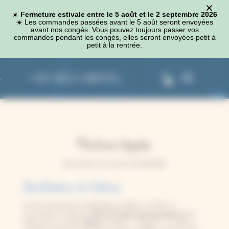
×
Panneau de gestion des cookies
☀️
Fermeture estivale entre le 5 août et le 2 septembre 2026
☀️​ Les commandes passées avant le 5 août seront envoyées
avant nos congés. Vous pouvez toujours passer vos
commandes pendant les congés, elles seront envoyées petit à
petit à la rentrée.
0
Mentions légales
Document mis à jour le 22/02/2024
Identification de l’éditeur
Le site Tout pour le cyanotype (ci-après « le Site »),
accessible à l’adresse
https://toutpourlecyanotype.fr
est
édité par la société
CMAG
(ci-après « l’Éditeur »), SARL à