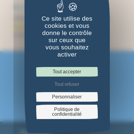
Ce site utilise des
Coffret cadeau décorations de Noël en bois et cyanotype
cookies et vous
donne le contrôle
44,00
€
sur ceux que
vous souhaitez
activer
Tout accepter
Tout refuser
On se suit ?
Personnaliser
Politique de
confidentialité
Nous contacter