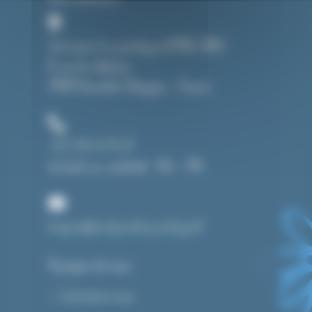
Tout pour le cyanotype (CMAG SARL)
8, rue du château
39190 Beaufort-Orbagna – France
+33 3 84 43 91 37
du lundi au vendredi : 14h – 19h
1 avis
bonjour@toutpourlecyanotype.fr
A propos de nous
Contactez-nous