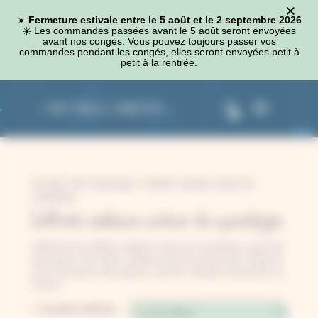
×
Panneau de gestion des cookies
☀️
Fermeture estivale entre le 5 août et le 2 septembre 2026
☀️​ Les commandes passées avant le 5 août seront envoyées
avant nos congés. Vous pouvez toujours passer vos
commandes pendant les congés, elles seront envoyées petit à
petit à la rentrée.
0
Accueil
/
Kits Cyanotype
/ Coffrets cadeaux autour du
cyanotype
Coffrets cadeaux autour du cyanotype
Sélection de coffrets cadeaux autour du cyanotype, pour (se)
faire plaisir. Des idées cadeaux pour les personnes créatives
et les amoureux des plantes, par des créateurs artisanaux en
France.
7 résultats affichés