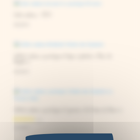
Carte cadeau – 50 €
50,00
€
Coffret cadeau cyanotype et bijou à planter « Fleur de
Nigelle »
50,00
€
Coffret cadeau cyanotype et graines « Un Océan de fleurs »
22,00
€