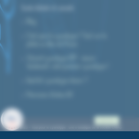
Guide d’achat et conseils
Blog
C’est quoi le cyanotype ? Tout sur la
photo au bleu de Prusse
Tutoriel cyanotype DIY : réussir
facilement votre premier cyanotype !
Quel kit cyanotype choisir ?
Prévisions d’indice UV
9.9
/10
Accès pro.
622 AVIS
© 2023 – Tout pour le cyanotype : une e-boutique de la société CMAG