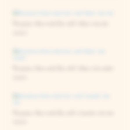
Mini presse à fleurs ronde 12cm, motif « Baies », bois clair
29,00
€
Mini presse à fleurs ronde 12cm, motif « Baies », bois sombre
33,00
€
Mini presse à fleurs ronde 12cm, motif « Lavande », bois clair
29,00
€