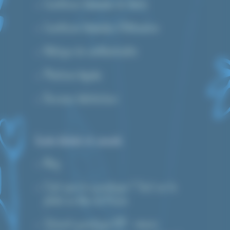
Conditions Générales de Vente
Conditions Générales d’Utilisation
Politique de confidentialité
Mentions légales
Devenez distributeur
Guide d’achat et conseils
Blog
C’est quoi le cyanotype ? Tout sur la
photo au bleu de Prusse
Tutoriel cyanotype DIY : réussir