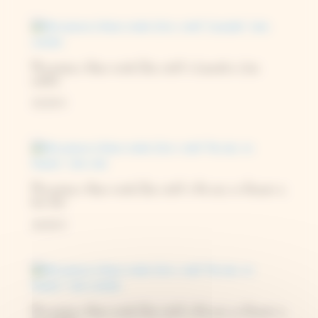
Mini presse à fleurs ronde 12cm, motif « Lavande », bois
sombre
33,00
€
Mini presse à fleurs ronde 12cm, motif « No rain, no flowers »,
bois clair
29,00
€
Mini presse à fleurs ronde 12cm, motif « No rain, no flowers »,