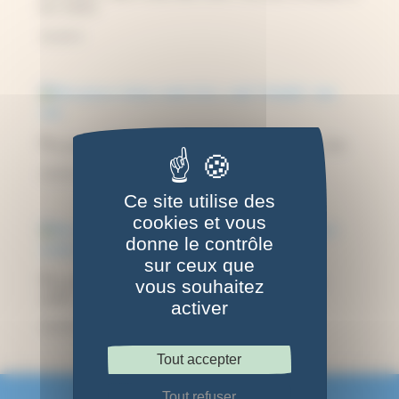
bois sombre
33,00
€
Mini presse à fleurs ronde 12cm, motif « Ombelle », bois clair
29,00
€
Ce site utilise des
cookies et vous
donne le contrôle
sur ceux que
Mini presse à fleurs ronde 12cm, motif « Ombelle », bois
vous souhaitez
sombre
activer
33,00
€
Tout accepter
Tout refuser