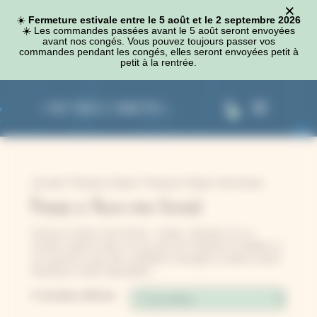
×
Panneau de gestion des cookies
☀️
Fermeture estivale entre le 5 août et le 2 septembre 2026
☀️​ Les commandes passées avant le 5 août seront envoyées
avant nos congés. Vous pouvez toujours passer vos
commandes pendant les congés, elles seront envoyées petit à
petit à la rentrée.
0
Accueil
/
Presses à fleurs
/ Presses à fleurs mini format
Presses à fleurs mini format
Presses à fleurs mini format : rondes, diamètre 12 cm.
Faciles à glisser dans un sac pour les emporter en balade ou
en vacances, pour des cueillettes sauvages en pleine nature.
Nombreux motifs disponibles.
8 résultats affichés