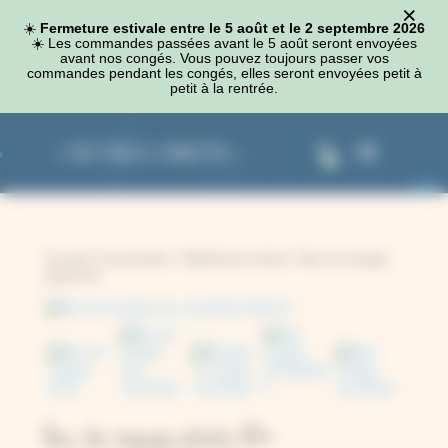
×
Panneau de gestion des cookies
☀️
Fermeture estivale entre le 5 août et le 2 septembre 2026
☀️​ Les commandes passées avant le 5 août seront envoyées
avant nos congés. Vous pouvez toujours passer vos
commandes pendant les congés, elles seront envoyées petit à
petit à la rentrée.
0
Accueil
/
Accessoires
/
Matériel de chimie
/ Bac de rinçage
photo A4+
Bac de rinçage photo A4+