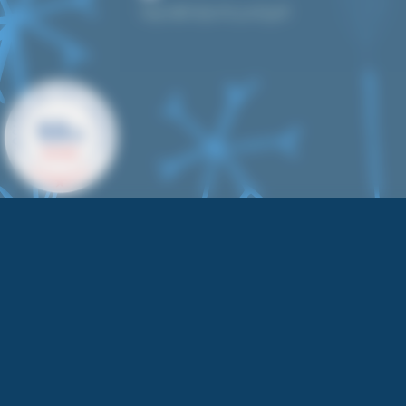
bonjour@toutpourlecyanotype.fr
9.9
/10
619 AVIS
112 avis