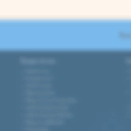
12,90 €.
10,00 €.
On se
A propos de nous
Gu
Contactez-nous
Qui sommes-nous ?
Tarifs de livraison
Modes de paiement
Politique de retour & rétractation
Conditions Générales de Vente
Conditions Générales d’Utilisation
Politique de confidentialité
Mentions légales