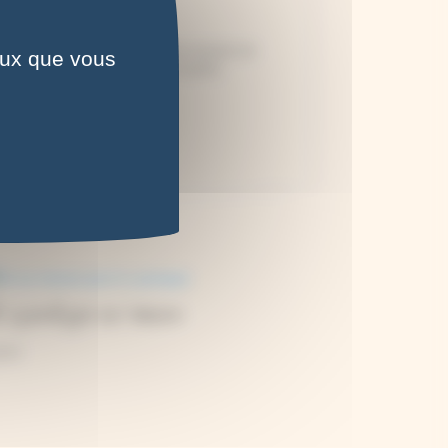
r le site Tout pour le cyanotype. Au moment de
ceux que vous
ment déduit de la valeur de son panier.
t cyanotype sur mesure
00
€