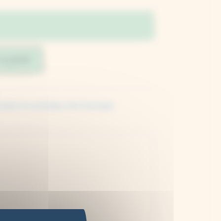
au panier
 autour du cyanotype
,
Kits Cyanotype