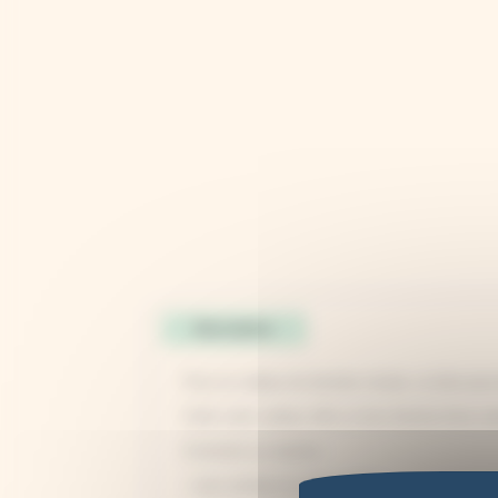
Description
Pour un cadeau de dernière minute, ou bien pour l
Cette carte cadeau offre un bon d'achat d'une val
Comment ça marche :
- vous achetez la carte cadeau