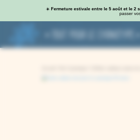
Panneau de gestion des cookies
☀️
Fermeture estivale entre le 5 août et le 2
passer vos
Accueil
/
Kits Cyanotype
/
Coffrets cadeaux autour d