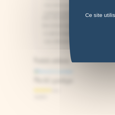
- vous recevez par mail un joli bon cadeau à tél
- la personne destinataire du cadeau peut utilise
Ce site util
payer, elle entre le code de sa carte cadeau dans
Merci de bien vouloir noter :
- le code de chaque carte cadeau est unique et ne
- nous n'effectuerons pas de remboursement si la 
Produits similaires
Mini kit cyanotype
15,00
€