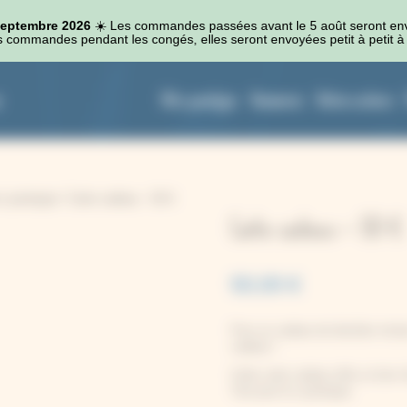
 septembre 2026
☀️​ Les commandes passées avant le 5 août seront en
 commandes pendant les congés, elles seront envoyées petit à petit à 
Kits cyanotype
Accessoires
Autres couleurs
u cyanotype
/ Carte cadeau – 50 €
Carte cadeau – 50 €
50,00
€
Pour un cadeau de dernière minute
cadeau !
Cette carte cadeau offre un bon d’
Tout pour le cyanotype.