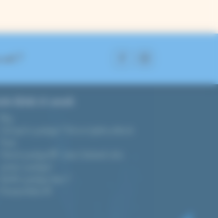
 suit ?
ide d’achat et conseils
Blog
C’est quoi le cyanotype ? Tout sur la photo au bleu de
Prusse
Tutoriel cyanotype DIY : réussir facilement votre
premier cyanotype !
Quel kit cyanotype choisir ?
Prévisions d’indice UV