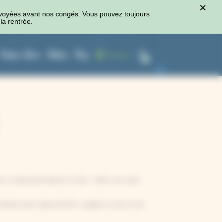
×
voyées avant nos congés. Vous pouvez toujours
la rentrée.
Presses à fleurs
Ateliers
Blog
Connexion
0
, ou bien pour laisser le choix : offrez une carte
achat d’une valeur de 50 €, valable sur tout le site