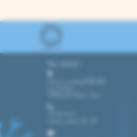
Nous contacter
Tout pour le cyanotype (CMAG SARL)
8, rue du château
39190 Beaufort-Orbagna – France
+33 3 84 43 91 37
du lundi au vendredi : 14h – 19h