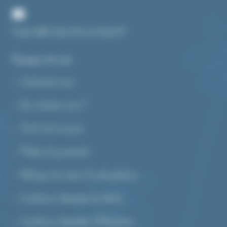
bonjour@toutpourlecyanotype.fr
A propos de nous
Contactez-nous
Qui sommes-nous ?
Tarifs de livraison
Modes de paiement
Politique de retour & rétractation
Conditions Générales de Vente
Conditions Générales d’Utilisation