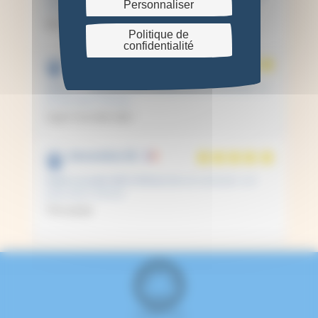
Personnaliser
2026 à 5:32 pm)
Bien
Politique de
confidentialité
Vianeyte L.
Publié le 11 septembre 2025 à 8:02 pm
(Date de commande : Le
20 août 2025 à 6:40 pm)
Super! Une belle idée!
Geneviève M.
Publié le 22 juillet 2025 à 8:09 pm
(Date de commande : Le 6
juillet 2025 à 3:06 pm)
Très sympa
4 avis