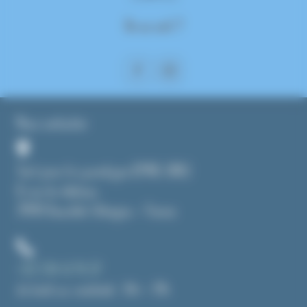
On se suit ?
Nous contacter
Tout pour le cyanotype (CMAG SARL)
8, rue du château
7 avis
39190 Beaufort-Orbagna – France
+33 3 84 43 91 37
du lundi au vendredi : 14h – 19h