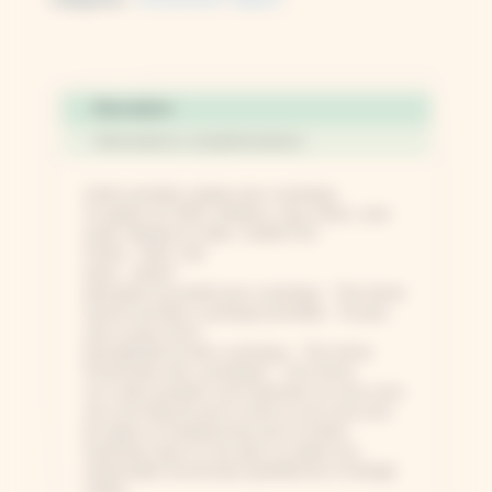
Description
Informations complémentaires
Cartes postales vierges pour cyanotype.
Ce papier est 100% cellulose, sans chlore, sans
acide, fabriqué en Italie. Certifié FSC.
Coloris : blanc clair
Grain : naturel
Absorption du produit pour cyanotype : Très bonne
Gamme de bleus cyanotype possibles : Du plus
clair au plus foncé
Homogénéité du bleu cyanotype : Très bonne
Préservation des cyanotypes : Très bonne
Les cartes postales sont imprimées au verso avec
une zone blanche pour le texte et une zone avec
les lignes et l'emplacement pour le timbre.
Imprimées dans le Jura dans un atelier éco-
responsable fonctionnant partiellement à l'énergie
solaire.