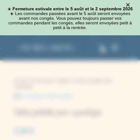
×
Panneau de gestion des cookies
☀️
Fermeture estivale entre le 5 août et le 2 septembre 2026
☀️​ Les commandes passées avant le 5 août seront envoyées
avant nos congés. Vous pouvez toujours passer vos
commandes pendant les congés, elles seront envoyées petit à
petit à la rentrée.
0
Accueil
/
Accessoires
/
Papiers
/ Cartes postales pour
cyanotype
Cartes postales pour cyanotype
2,00
€