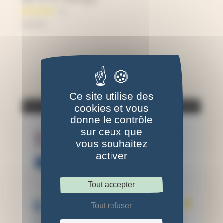
34,95
€
Ce site utilise des
AVIS À PROPOS DU PRODUIT
cookies et vous
donne le contrôle
sur ceux que
vous souhaitez
activer
VOIR L'ATTESTATION
10
Tout accepter
/10
Clotilde M.
Tout refuser
Basé sur 3 avis
Publié le 9 juin 2026 à 1:25 pm
(Date de commande : Le 25 mai