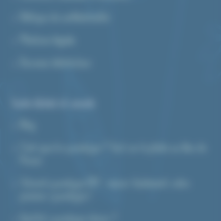
Politique de confidentialité
Mentions légales
Devenez distributeur
Guide d’achat et conseils
Blog
C’est quoi le cyanotype ? Tout sur la photo au bleu de
Prusse
Tutoriel cyanotype DIY : réussir facilement votre
premier cyanotype !
Quel kit cyanotype choisir ?