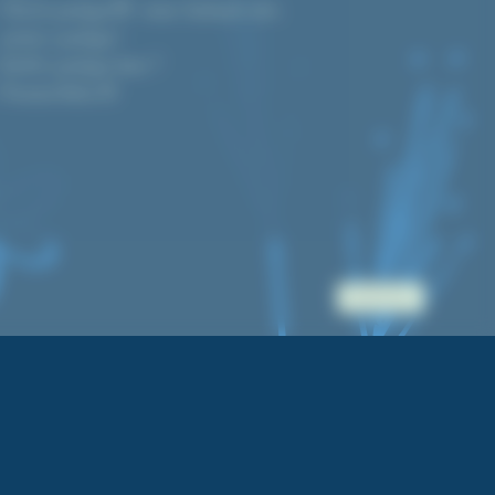
Tutoriel cyanotype DIY : réussir facilement votre
premier cyanotype !
Quel kit cyanotype choisir ?
Prévisions d’indice UV
Accès pro.