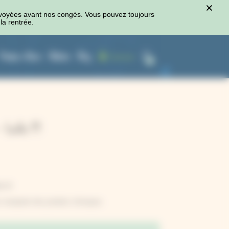
×
voyées avant nos congés. Vous pouvez toujours
la rentrée.
Presses à fleurs
Ateliers
Blog
Connexion
0
 taille M
lle M
r manipuler des produits chimiques.