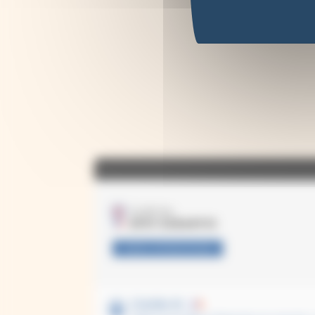
VOIR L'ATTESTATION
Clotilde M.