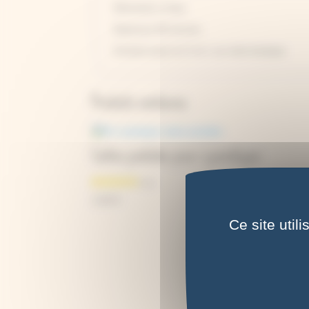
Résistants à l'eau.
Épaisseur 80 microns.
Existent aussi en S et L sur notre boutique.
Produits similaires
Cartes postales pour cyanotype
2,00
€
Ce site util