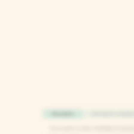
Description
Informations complém
Paire de gants en nitrile, confortables et sécuris