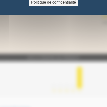
Pa
Politique de confidentialité
cy
0,
AVIS À PROPOS DU PRODUIT
2
0
0
0
0
1★
2★
3★
4★
5★