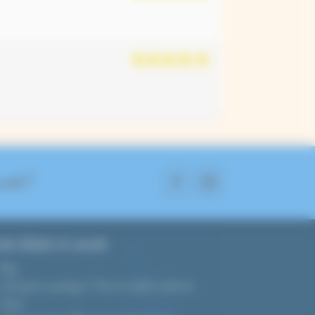
4 avis
 suit ?
ide d’achat et conseils
Blog
C’est quoi le cyanotype ? Tout sur la photo au bleu de
Prusse