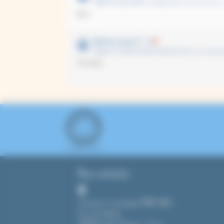
Publié le 9 juin 2026 à 1:25 pm
(Date de commande : 
Bien.
Marie-Laure T.
Publié le 16 février 2025 à 9:29 am
(Date de commande
3 avis
Très bien
Nous contacter
Tout pour le cyanotype (CMAG SARL)
8, rue du château