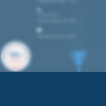
39190 Beaufort-Orbagna – France
+33 3 84 43 91 37
du lundi au vendredi : 14h – 19h
bonjour@toutpourlecyanotype.fr
9.9
/10
626 AVIS