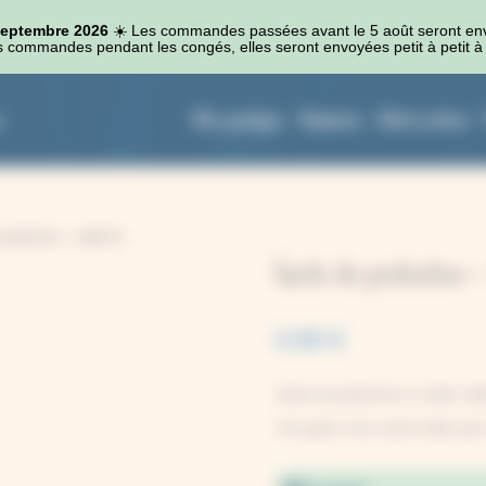
 septembre 2026
☀️​ Les commandes passées avant le 5 août seront en
 commandes pendant les congés, elles seront envoyées petit à petit à 
Kits cyanotype
Accessoires
Autres couleurs
rotection – taille M
Gants de protection –
0,90
€
Gants de protection en nitrile, tai
Ces gants vous seront utiles pou