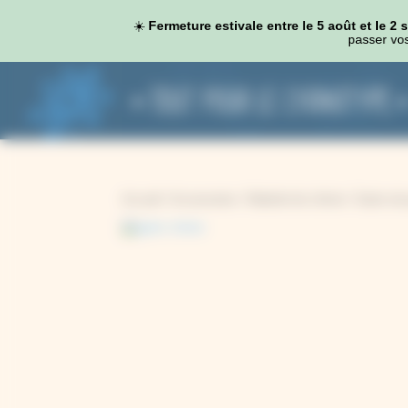
Panneau de gestion des cookies
☀️
Fermeture estivale entre le 5 août et le 2
passer vos
Accueil
/
Accessoires
/
Matériel de chimie
/ Gants de p