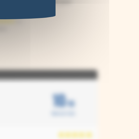
pier de création au raisin pour
anotype
90
€
10
/10
Basé sur 2 avis