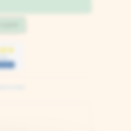
au panier
 avis
S AVIS
riel de chimie