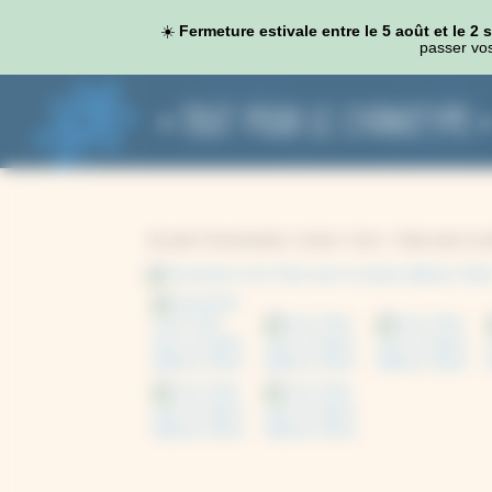
Panneau de gestion des cookies
☀️
Fermeture estivale entre le 5 août et le 2
passer vos
Accueil
/
Accessoires
/
Livres
/ Livre : Créer avec la 