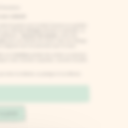
illustrations
 avec créativité
autant de gestes qui la rendent heureuse au quotidien.
vre qui mêle
art
,
écologie
profonde et spiritualité -un
méditatives :
dessiner des plantes
, semer des
ndre
avec ses déchets de cuisine, faire son mélange
le déguster avec les personnes que l’on aime.
te sur le
bonheur
pendant des années sur plusieurs
tiques à des moments suspendus, souvenirs de petits
i invite à la détente, au partage et à la réflexion.
au panier