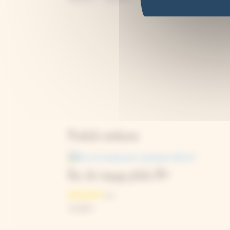
de
prix :
35,00 €
à
39,00 €
Produits similaires
Bac de rinçage photo A4+
15,90
€