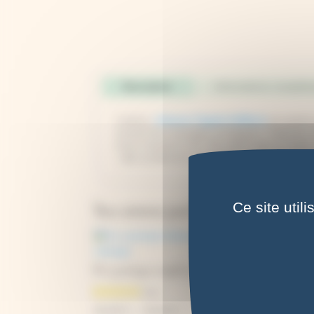
Description
Informations complém
L'autrice,
Johanna Tagada Hoffbeck
est peintre 
souvent des messages écologiques. Originiaire d'A
revue Journal du Thé. Elle jardine dans un jardi
: aller au-delà de l'imaginaire d'une fin du monde 
Ce site util
Vous aimerez peut-être aussi…
Kit cyanotype complet pour débuter
Plage
35,00
€
–
39,00
€