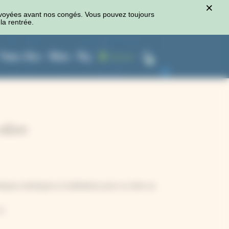
×
voyées avant nos congés. Vous pouvez toujours
la rentrée.
Presses à fleurs
Ateliers
Blog
Connexion
0
nature
atiques artistiques et méditatives pour se relier au
CK