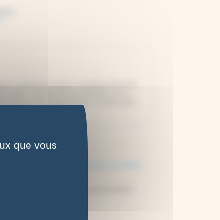
ature
es
iture). Inspirée de la nature, sa pratique dissimule
'au Japon. Johanna est la co-fontratrice de la
ning Drawing Club” ouvert à tous. Sa philosophie
 pas la fin des fleurs".
ceux que vous
re : 40 activités dans la nature avec ses enfants
,95
€