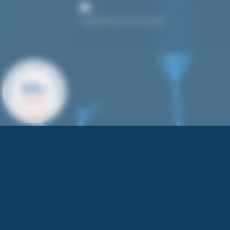
bonjour@toutpourlecyanotype.fr
9.9
/10
622 AVIS