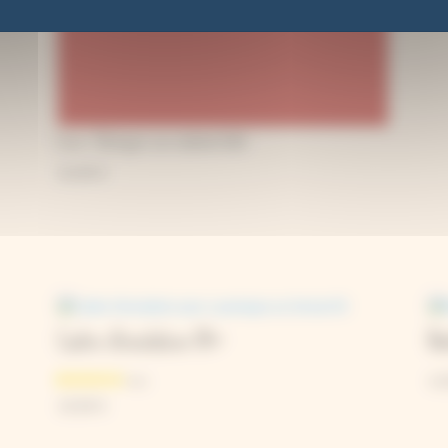
Livre : Fabriquer son matériel d’art
16,90
€
Cadre d’insolation A4+
Bé
4,
19,90
€