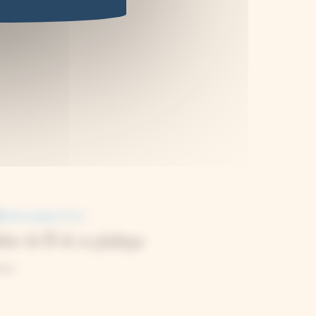
cher de 10 mL en plastique
30
€