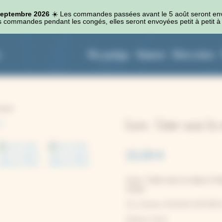
 septembre 2026
☀️​ Les commandes passées avant le 5 août seront en
 commandes pendant les congés, elles seront envoyées petit à petit à 
Kits cyanotype
Accessoires
Autres couleurs
nature
Livre : Créer avec la 
22,00
€
Livre : Créer avec la nature, Pr
vivant
Par Johanna TAGADA HOFFBE
Editions Ulmer