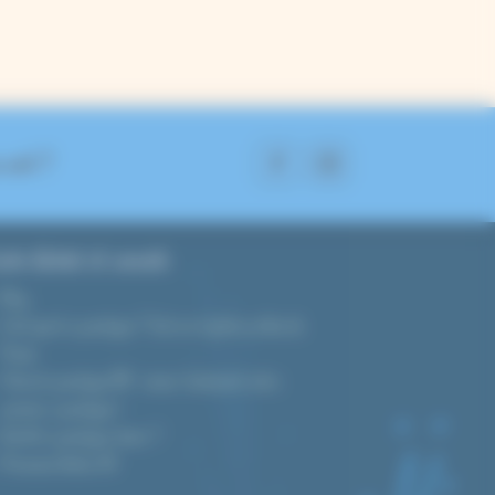
 suit ?
ide d’achat et conseils
Blog
C’est quoi le cyanotype ? Tout sur la photo au bleu de
Prusse
Tutoriel cyanotype DIY : réussir facilement votre
premier cyanotype !
Quel kit cyanotype choisir ?
Prévisions d’indice UV