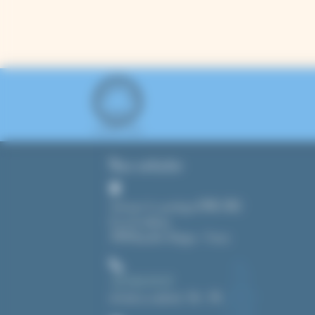
Nous contacter
Tout pour le cyanotype (CMAG SARL)
8, rue du château
39190 Beaufort-Orbagna – France
39 avis
+33 3 84 43 91 37
du lundi au vendredi : 14h – 19h