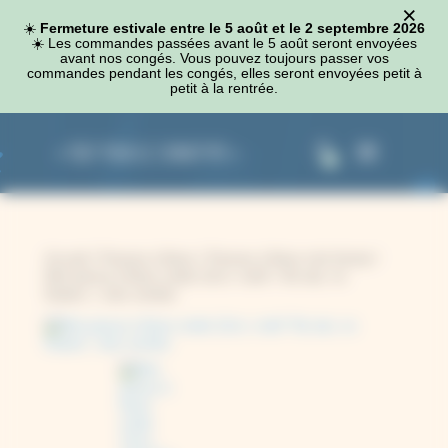
×
Panneau de gestion des cookies
☀️
Fermeture estivale entre le 5 août et le 2 septembre 2026
☀️​ Les commandes passées avant le 5 août seront envoyées
avant nos congés. Vous pouvez toujours passer vos
commandes pendant les congés, elles seront envoyées petit à
petit à la rentrée.
0
Accueil
/
Presses à fleurs
/
Presses à fleurs mini format
/
Mini presse à fleurs ronde 12cm, motif « No rain, no
flowers », bois sombre