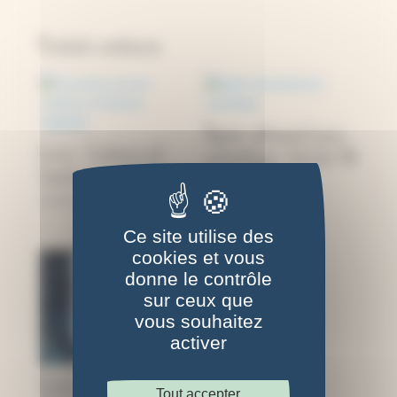
Produits similaires
Papier artisanal pour
Livre : Couleurs et
cyanotype, format A6
teintures végétales
29,95
€
2,00
€
Ce site utilise des
cookies et vous
donne le contrôle
sur ceux que
vous souhaitez
activer
Livre : Procédés de
Tout accepter