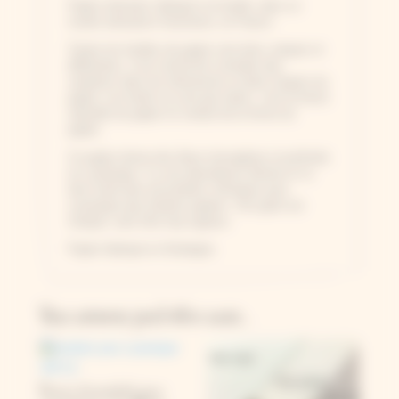
Papier artisanal, fabriqué à la feuille, dans un
moulin artisanal à l'ancienne, en France.
Toutes les feuilles de papier sont donc uniques et
différentes, il est normal de constater des
variations dans les dimensions et dans l'aspect du
papier. Les bords ne sont pas droits, c'est la forme
naturelle du papier en sortant de la forme du
papier.
Ce papier donne des bleus homogènes et profonds
en cyanotype. Il a une absorbance élevée et va
donc boire plus de produits chimiques pour
cyanotype que d'autres papiers. Son grain est
marqué, sans être trop rugueux.
Papier fabriqué en Dordogne.
Vous aimerez peut-être aussi…
Flacons de produits pour