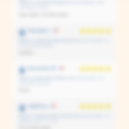
Basé sur 4 avis
Publié le 12 avril 2026 à 5:42 pm
(Date de commande : Le 30
mars 2026 à 2:34 pm)
Super papier, très belle qualité.
Vianeyte L.
Publié le 11 septembre 2025 à 8:02 pm
(Date de commande : Le
20 août 2025 à 6:40 pm)
excellent
Geneviève M.
Publié le 22 juillet 2025 à 8:09 pm
(Date de commande : Le 6
juillet 2025 à 3:06 pm)
Parfait
virginie p.
Publié le 17 décembre 2024 à 6:39 am
(Date de commande : Le 3
décembre 2024 à 11:17 am)
11 avis
De très belle qualité