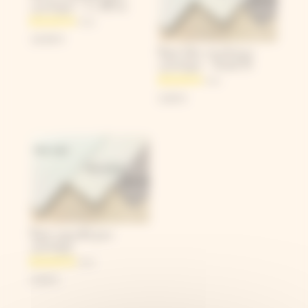
cyanotype – 2 x 100 mL
19,90
€
Papier blanc recyclé pour
cyanotype – format A4
0,90
€
Papier aquarelle pour
cyanotype
0,90
€