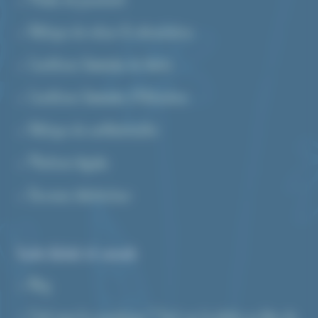
Modes de paiement
Politique de retour & rétractation
Conditions Générales de Vente
Conditions Générales d’Utilisation
Politique de confidentialité
Mentions légales
Devenez distributeur
Guide d’achat et conseils
Blog