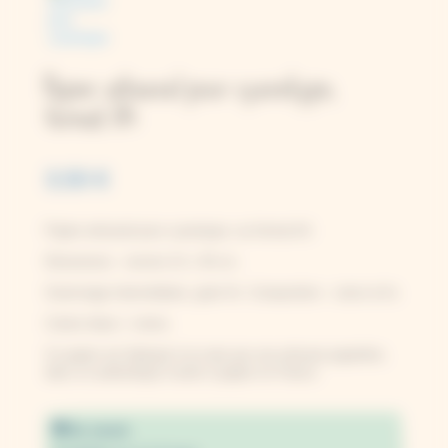
Papier artisanal pour cyanotype,
format A4
3,50
€
Papier artisanal pour cyanotype, au format A4.
Dimensions : environ 21 x 30 cm.
Grammage intermédiaire, grain fin. Composition : coton et lin.
Coloris blanc / crème.
Ce papier est fabriqué à la main par une artisane papetière,
dans un authentique moulin à papier en France.
En stock