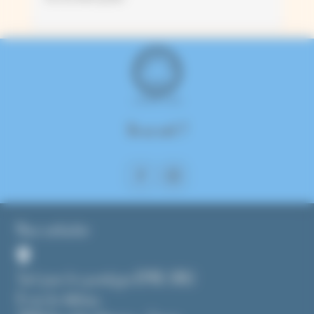
On se suit ?
Nous contacter
Tout pour le cyanotype (CMAG SARL)
8, rue du château