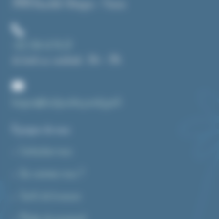
39190 Beaufort-Orbagna – France
+33 3 84 43 91 37
du lundi au vendredi : 14h – 19h
bonjour@toutpourlecyanotype.fr
A propos de nous
Contactez-nous
Qui sommes-nous ?
Tarifs de livraison