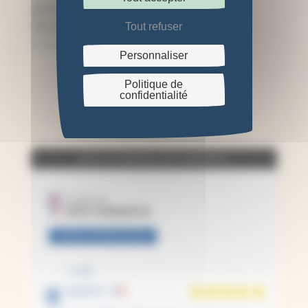
photographie
alternatifs
Tout refuser
34,95
€
Personnaliser
Politique de
confidentialité
AVIS À PROPOS DU PRODUIT
37 avis
VOIR L'ATTESTATION
10
/10
Laure C.