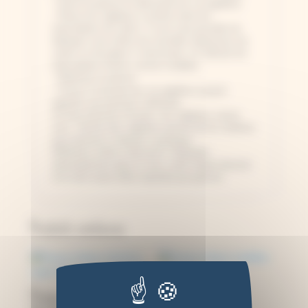
- Ouvrir la presse en dévissant les vis papillons
- Placer les végétaux à sécher entre les
intercalaires de carton. Il vous sera possible de
fabriquer vous-même de nouvelles épaisseurs de
carton ou de papier si nécessaire, en utilisant les
intercalaires fournis comme modèles.
- Refermez la presse
- Vissez à nouveau les vis papillons jusqu'à
apporter une pression suffisante.
Au bout d'environ 15 jours, les végétaux seront
secs. Sécher des végétaux permet de les réutiliser
pour plusieurs créations cyanotype.
Différents motifs à découvrir. Fabriquée
artisanalement dans le Jura, motif unique dessiné
à la main avant d'être reproduit par gravure.
Produits similaires
Presse à fleurs
Presse à fleurs