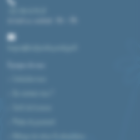
+33 3 84 43 91 37
du lundi au vendredi : 14h – 19h
bonjour@toutpourlecyanotype.fr
A propos de nous
Contactez-nous
Qui sommes-nous ?
Tarifs de livraison
Modes de paiement
Politique de retour & rétractation