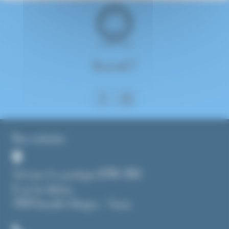
On se suit ?
Nous contacter
Tout pour le cyanotype (CMAG SARL)
8, rue du château
39190 Beaufort-Orbagna – France