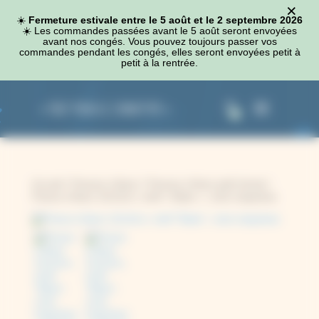
×
Panneau de gestion des cookies
☀️
Fermeture estivale entre le 5 août et le 2 septembre 2026
☀️​ Les commandes passées avant le 5 août seront envoyées
avant nos congés. Vous pouvez toujours passer vos
commandes pendant les congés, elles seront envoyées petit à
petit à la rentrée.
0
Accueil
/
Presses à fleurs
/
Presses à fleurs petit format
/
Presse à fleurs 12x12cm, motif « Baies », coins turquoises