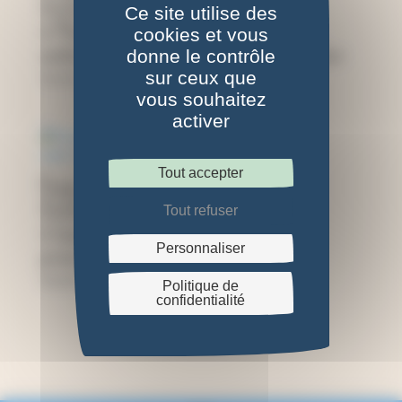
12x12cm, motif
12x12cm, motif
Ce site utilise des
« Mimosa », bois
« Tourbillon
cookies et vous
sombre
végétal », bois clair
donne le contrôle
sur ceux que
39,00
€
35,00
€
vous souhaitez
activer
Tout accepter
Presse à fleurs
12x12cm, motif
Tout refuser
« Lavande », coins
Personnaliser
prune
39,00
€
Politique de
confidentialité