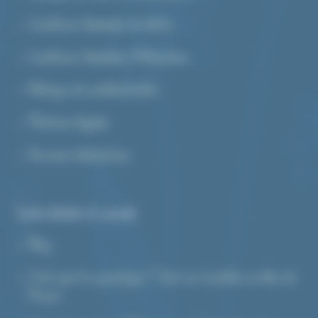
Conditions Générales de Vente
Conditions Générales d’Utilisation
Politique de confidentialité
Mentions légales
Devenez distributeur
Guide d’achat et conseils
Blog
C’est quoi le cyanotype ? Tout sur la photo au bleu de
Prusse