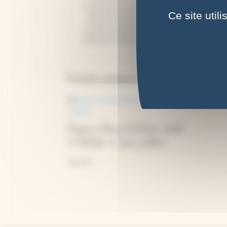
en utilisant les intercalaires fournis comme modè
Ce site util
- Refermez la presse
- Vissez à nouveau les vis papillons jusqu'à appo
Au bout d'environ 15 jours, les végétaux seront 
Différents motifs à découvrir. Fabriquée artisana
Produits similaires
Presse à fleurs 12x12cm, motif
« Herbier », bois sombre
39,00
€