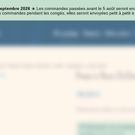
 septembre 2026
☀️​ Les commandes passées avant le 5 août seront en
 commandes pendant les congés, elles seront envoyées petit à petit à 
Kits cyanotype
Accessoires
Autres couleurs
mat
/ Presse à fleurs 12x12cm, motif « Lavande », coins verts
Presse à fleurs 12x12
39,00
€
Petite presse à fleurs en bois gr
Fabrication sur comman
Expédition en 8 à 10 jours