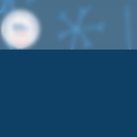
9.9
/10
622 AVIS