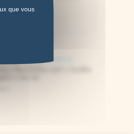
ceux que vous
yanotype.
gravure.
esse à fleurs 12x12cm, motif « Tourbillon
gétal », bois clair
,00
€