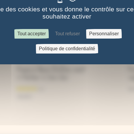
les.
ise des cookies et vous donne le contrôle sur 
rter une pression suffisante.
souhaitez activer
secs. Sécher des végétaux permet de les réutiliser pour plusieurs créations c
lement dans le Jura, motif unique dessiné à la main avant d'être reproduit par 
Tout accepter
Tout refuser
Personnaliser
Politique de confidentialité
Presse à fleurs 12x12cm, motif
Pr
« Herbier », bois clair
vé
35
35,00
€