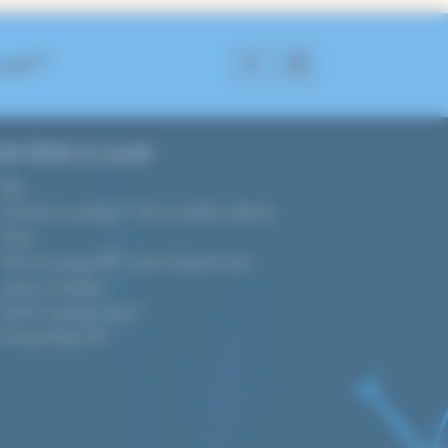
 suit ?
ide d’achat et conseils
Blog
C’est quoi le cyanotype ? Tout sur la photo au bleu de
Prusse
Tutoriel cyanotype DIY : réussir facilement votre
premier cyanotype !
Quel kit cyanotype choisir ?
Prévisions d’indice UV