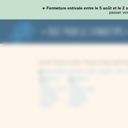
Panneau de gestion des cookies
☀️
Fermeture estivale entre le 5 août et le 2
passer vos
Accueil
/
Presses à fleurs
/
Presses à fleurs petit for