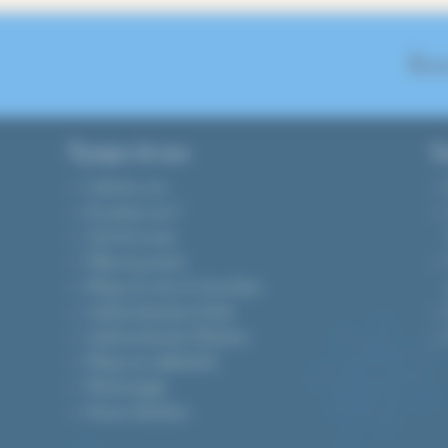
On se
A propos de nous
Gu
Contactez-nous
Qui sommes-nous ?
Tarifs de livraison
Modes de paiement
Politique de retour & rétractation
Conditions Générales de Vente
Conditions Générales d’Utilisation
Politique de confidentialité
Mentions légales
Devenez distributeur