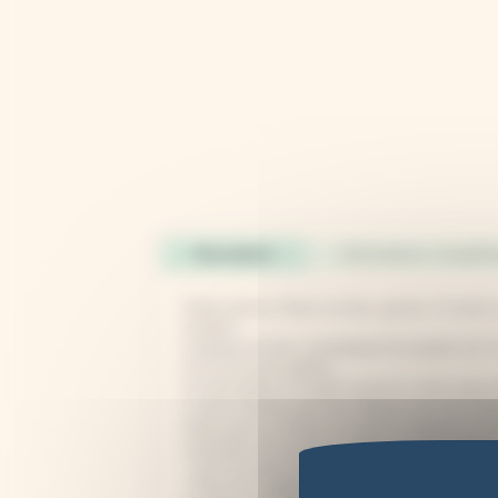
Description
Informations complém
Petite presse à fleurs en bois, gravée. A monter
Contenu :
2 plaques de bois contreplaqué de peuplier de 5
4 vis et écrous papillon,
11 intercalaires en papier journal et carton (upcyc
1 notice illustrée pour bien débuter avec les ins
Cette presse à herbier est facile à emporter en 
L'utilisation de la presse à fleurs est très simple 
- Ouvrir la presse en dévissant les vis papillons
- Placer les végétaux à sécher entre les interca