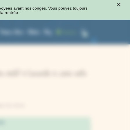
×
voyées avant nos congés. Vous pouvez toujours
la rentrée.
Presses à fleurs
Ateliers
Blog
Connexion
0
cm, motif « Lavande », coins verts
avé, 12 x 12 cm
de