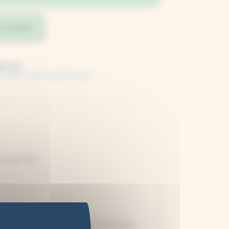
au panier
de-vert
Presses à fleurs petit format
 et sans COV,
aisseurs de carton ou de papier si nécessaire,