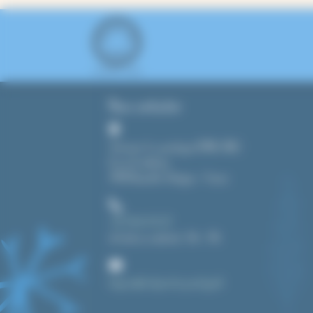
Nous contacter
Tout pour le cyanotype (CMAG SARL)
8, rue du château
39190 Beaufort-Orbagna – France
+33 3 84 43 91 37
du lundi au vendredi : 14h – 19h
bonjour@toutpourlecyanotype.fr