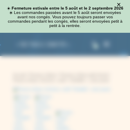
×
Panneau de gestion des cookies
☀️
Fermeture estivale entre le 5 août et le 2 septembre 2026
☀️​ Les commandes passées avant le 5 août seront envoyées
avant nos congés. Vous pouvez toujours passer vos
commandes pendant les congés, elles seront envoyées petit à
petit à la rentrée.
0
Accueil
/
Presses à fleurs
/
Presses à fleurs petit format
/
Presse à fleurs 12x12cm, motif « Ombelle », coins prune