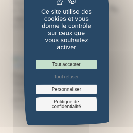
Presse à fleurs
12x12cm, motif
12x12cm, motif « Mes
« Tourbillon
Ce site utilise des
cueillettes », bois
végétal », bois clair
cookies et vous
sombre
donne le contrôle
35,00
€
sur ceux que
vous souhaitez
39,00
€
activer
Tout accepter
Presse à fleurs
Tout refuser
12x12cm, motif
Personnaliser
« Lavande », coins
prune
Politique de
confidentialité
39,00
€