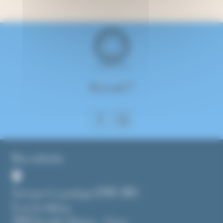
On se suit ?
Nous contacter
Tout pour le cyanotype (CMAG SARL)
8, rue du château