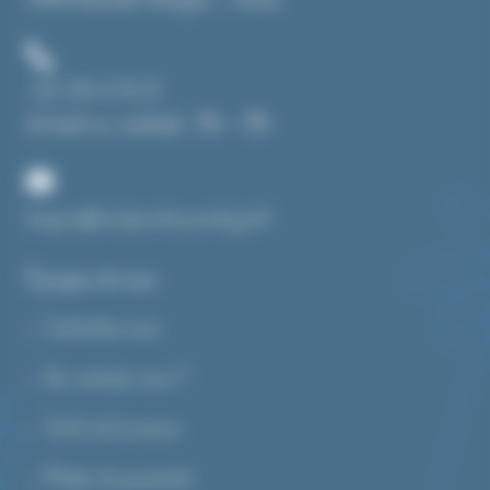
39190 Beaufort-Orbagna – France
+33 3 84 43 91 37
du lundi au vendredi : 14h – 19h
bonjour@toutpourlecyanotype.fr
A propos de nous
Contactez-nous
Qui sommes-nous ?
Tarifs de livraison
Modes de paiement