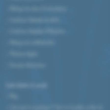
Politique de retour & rétractation
Conditions Générales de Vente
Conditions Générales d’Utilisation
Politique de confidentialité
Mentions légales
Devenez distributeur
Guide d’achat et conseils
Blog
C’est quoi le cyanotype ? Tout sur la photo au bleu de