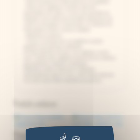
- Ouvrir la presse en dévissant les vis papillons
- Placer les végétaux à sécher entre les
intercalaires de carton. Il vous sera possible de
fabriquer vous-même de nouvelles épaisseurs de
carton ou de papier si nécessaire, en utilisant les
intercalaires fournis comme modèles.
- Refermez la presse
- Vissez à nouveau les vis papillons jusqu'à
apporter une pression suffisante.
Au bout d'environ 15 jours, les végétaux seront
secs. Sécher des végétaux permet de les réutiliser
pour plusieurs créations cyanotype.
Différents motifs à découvrir. Fabriquée
artisanalement dans le Jura, motif unique dessiné
à la main avant d'être reproduit par gravure.
Produits similaires
Presse à fleurs