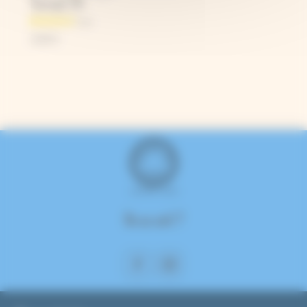
format A4
0,90
€
On se suit ?