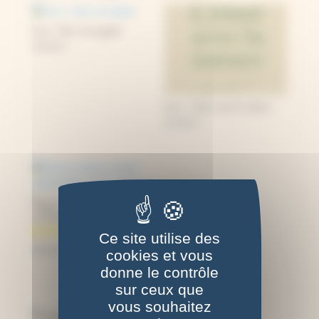
Livre : Faire son papier
20,00
€
Livre : Créer avec la nature
22,00
€
Presse à fleurs 12x12cm, motif
« Herbier », bois clair
Ce site utilise des
35,00
€
cookies et vous
donne le contrôle
sur ceux que
vous souhaitez
Produits similaires