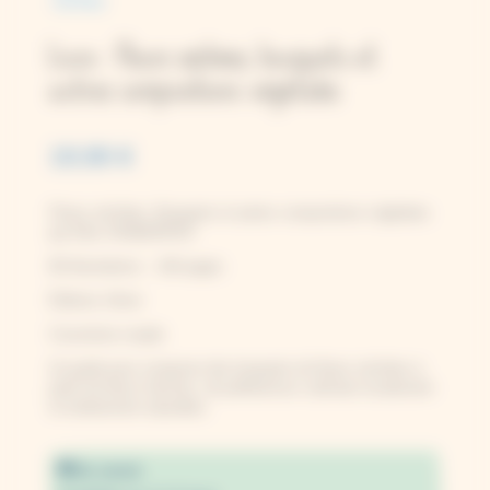
Livre : Fleurs séchées, bouquets et
autres compositions végétales
19,90
€
Fleurs séchées, Bouquets et autres compositions végétales
par Elke VANDERPER
80 illustrations – 160 pages
Éditions Ulmer
Couverture souple
Un guide pour composer des bouquets de fleurs séchées à
partir de fleurs fraîches, de préférences cultivées localement
et entièrement naturelles.
En stock