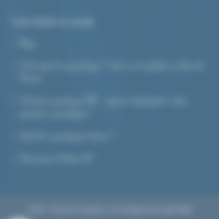
Guide d’achat et conseils
Blog
C’est quoi le cyanotype ? Tout sur la photo au bleu de
Prusse
Tutoriel cyanotype DIY : réussir facilement votre
premier cyanotype !
Quel kit cyanotype choisir ?
Prévisions d’indice UV
6 avis
© 2023 – Tout pour le cyanotype : une e-boutique de la société CMAG