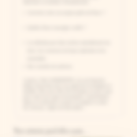
blanchies ou teintées chimiquement).
Comment créer son propre jardin de fleurs ?
Quelles fleurs sauvages cueillir ?
La méthode pour faire sécher naturellement les
leurs, les conserver de façon optimale et les
assembler.
Des conseils de stylisme.
L'autrice, Elke VANDERPER, est une fleuriste
belge renommée pour son approche écologique et
durable. Elle nous offre 30 exemples en pas à pas
pour créer tous types de bouquets, boutonnières,
bijoux et ornements à porter au poignet ou dans
les cheveux, objets de décoration...
Vous aimerez peut-être aussi…