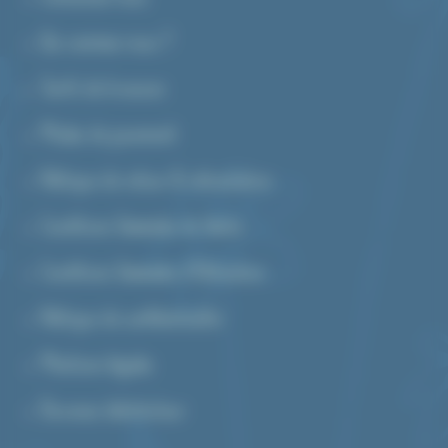
Qui sommes-nous ?
Tarifs de livraison
Modes de paiement
Politique de retour & rétractation
Conditions Générales de Vente
Conditions Générales d’Utilisation
Politique de confidentialité
Mentions légales
7 avis
Devenez distributeur