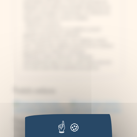
intercalaires de carton. Il vous sera possible de
fabriquer vous-même de nouvelles épaisseurs de
carton ou de papier si nécessaire, en utilisant les
intercalaires fournis comme modèles.
- Refermez la presse
- Vissez à nouveau les vis papillons jusqu'à
apporter une pression suffisante.
Au bout d'environ 15 jours, les végétaux seront
secs. Sécher des végétaux permet de les réutiliser
pour plusieurs créations cyanotype.
Différents motifs à découvrir. Fabriquée
artisanalement dans le Jura, motif unique dessiné
à la main avant d'être reproduit par gravure.
Produits similaires
Presse à fleurs
Presse à fleurs
12x12cm, motif
12x12cm, motif