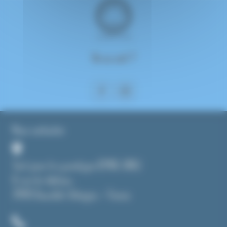
On se suit ?
Nous contacter
Tout pour le cyanotype (CMAG SARL)
8, rue du château
39190 Beaufort-Orbagna – France