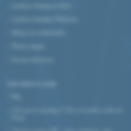
Conditions Générales de Vente
Conditions Générales d’Utilisation
Politique de confidentialité
Mentions légales
Devenez distributeur
Guide d’achat et conseils
Blog
C’est quoi le cyanotype ? Tout sur la photo au bleu de
Prusse