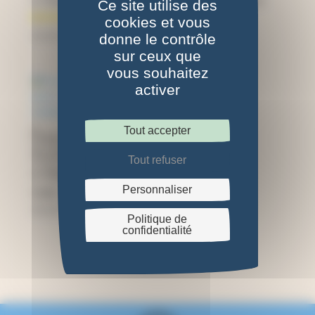
« Herbier », bois clair
« Lavande », coins
Ce site utilise des
bleus
cookies et vous
35,00
€
39,00
€
donne le contrôle
sur ceux que
vous souhaitez
activer
Tout accepter
Presse à fleurs
12x12cm, motif
Tout refuser
« Ombelle », coins
roses
Personnaliser
39,00
€
Politique de
confidentialité