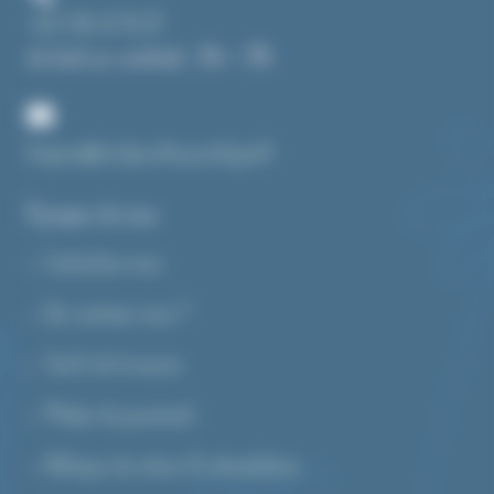
+33 3 84 43 91 37
du lundi au vendredi : 14h – 19h
bonjour@toutpourlecyanotype.fr
A propos de nous
Contactez-nous
Qui sommes-nous ?
4 avis
Tarifs de livraison
Modes de paiement
Politique de retour & rétractation