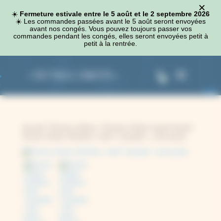
×
Panneau de gestion des cookies
☀️
Fermeture estivale entre le 5 août et le 2 septembre 2026
☀️​ Les commandes passées avant le 5 août seront envoyées
avant nos congés. Vous pouvez toujours passer vos
commandes pendant les congés, elles seront envoyées petit à
petit à la rentrée.
0
Accueil
/
Presses à fleurs
/
Presses à fleurs moyen format
/
Presse à fleurs 19x19cm, motif « Lavande », coins prune