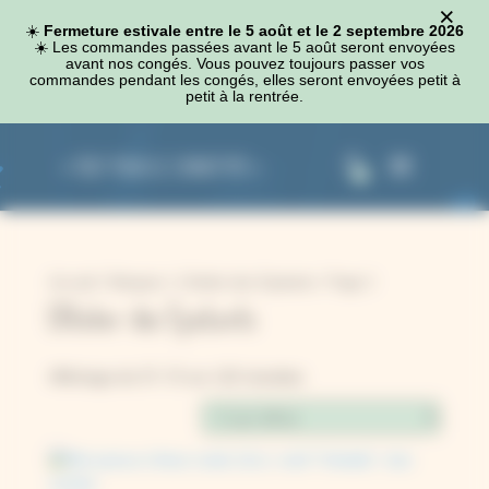
×
Panneau de gestion des cookies
☀️
Fermeture estivale entre le 5 août et le 2 septembre 2026
☀️​ Les commandes passées avant le 5 août seront envoyées
avant nos congés. Vous pouvez toujours passer vos
commandes pendant les congés, elles seront envoyées petit à
petit à la rentrée.
0
Accueil
/ Marques /
L'Atelier des Epatants
/ Page 2
L'Atelier des Epatants
Affichage de 37–72 sur 120 résultats