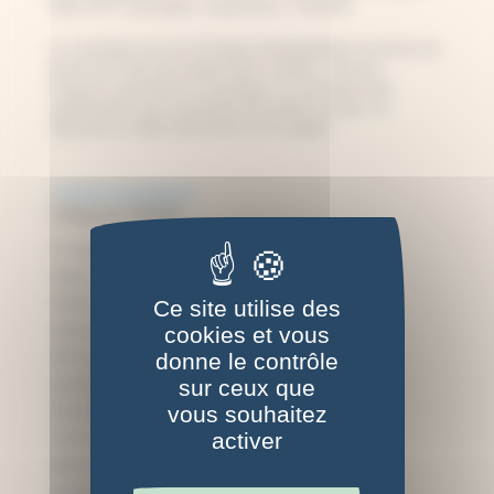
Idées DIY cyanotype
,
Inspirations
,
Tutoriels
Le cyanotype est une technique photographique ancienne qui
permet de créer des tirages bleus uniques. Souvent,
lorsqu’on commence le cyanotype, on commence par
expérimenter avec le principe de la photo contact, en
disposant un objet directement sur le papier...
« Entrées précédentes
Catégories d'articles
A l'origine du cyanotype
Atelier cyanotype
Autres techniques photo
Ce site utilise des
C'est quoi, le cyanotype ?
cookies et vous
C'est quoi, le rosatype ?
donne le contrôle
sur ceux que
Cyanotype sur bois
vous souhaitez
Cyanotype sur papier
activer
Cyanotype sur tissu
Débuter le cyanotype
Explications sur le cyanotype