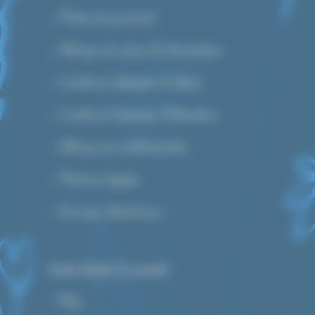
Modes de paiement
Politique de retour & rétractation
Conditions Générales de Vente
Conditions Générales d’Utilisation
Politique de confidentialité
Mentions légales
Devenez distributeur
Guide d’achat et conseils
Blog