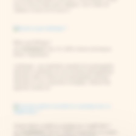
pour un Secret Santa entre collègues, voici 5 idées de
cadeaux à moins de 15 euros à...
Qu’est-ce que l’anthotype ?
Constance
par
|
Nov 13, 2025
|
Autres techniques
photo
,
Inspirations
L’anthotype : une exploration naturelle de la photographie
alternative L’anthotype est une technique photographique
alternative allie le charme de la photographie artistique
alternative et une composition écologique. Utilisant des
pigments extraits de...
Comment imprimer une photo en cyanotype avec un négatif photo ?
Constance
par
|
Oct 27, 2025
|
Cyanotype sur papier
,