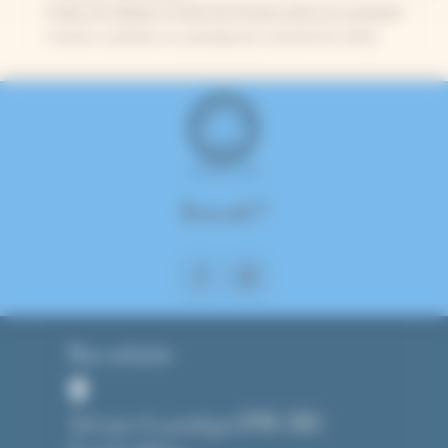
5 idées de cadeaux à moins de 15 euros autour du cyanotype
5 erreurs courantes en cyanotype (et comment les éviter)
On se suit ?
Nous contacter
Tout pour le cyanotype (CMAG SARL)