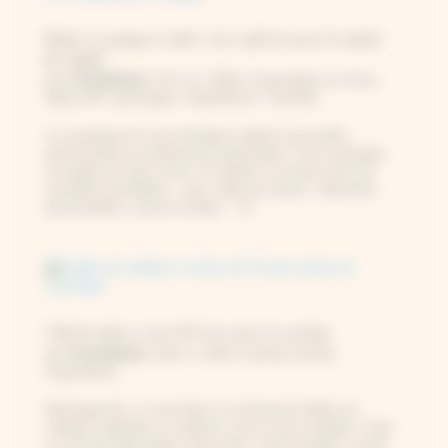
Débuter le cyanotype sur textile : tout ce qu’il faut savoir, et le matériel
pour s’équiper
Constance
par
|
Fév 11, 2026
|
Cyanotype sur tissu
,
Idées DIY cyanotype
,
Inspirations
,
Tutoriels
Le cyanotype est une technique créative accessible,
spectaculaire et extrêmement polyvalente. Si le cyanotype
sur papier est bien connu, la création sur textile ouvre de
nouvelles possibilités : sacs, linge de maison, vêtements
personnalisés, œuvres textiles… et...
5 idées de cadeaux à moins de 15 euros autour du cyanotype
Constance
par
|
Déc 6, 2025
|
Guide d'achat
,
Inspirations
Noël approche, et vous êtes à la recherche d’idées de
cadeaux originales et créatives, pour un prix modique ? Que
ce soit pour faire plaisir à des amis, à de la famille, ou bien