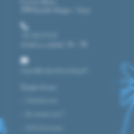
8, rue du château
39190 Beaufort-Orbagna – France
+33 3 84 43 91 37
du lundi au vendredi : 14h – 19h
bonjour@toutpourlecyanotype.fr
A propos de nous
Contactez-nous
Qui sommes-nous ?
Tarifs de livraison