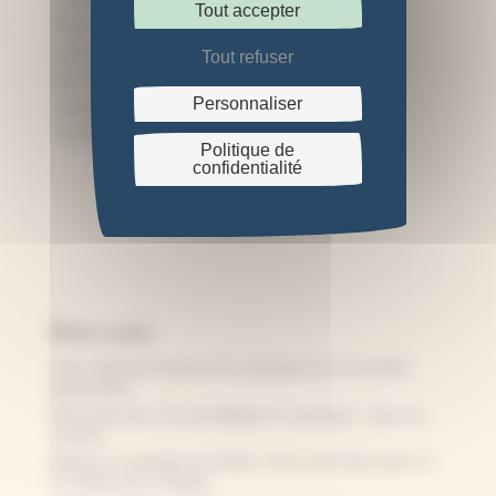
Tout accepter
Fleurs pressées
Guide d'achat
Tout refuser
Idées DIY cyanotype
Personnaliser
Inspirations
Tutoriels
Politique de
confidentialité
Articles récents
Cette collection immense de cyanotypes est accessible
gratuitement
Notre lettre pour vous qui débutez le cyanotype – tous nos
conseils
Débuter le cyanotype sur textile : tout ce qu’il faut savoir, et
le matériel pour s’équiper