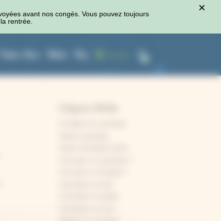
×
voyées avant nos congés. Vous pouvez toujours
la rentrée.
Presses à fleurs
Ateliers
Blog
Connexion
0
Catégories d'articles
A l'origine du cyanotype
Atelier cyanotype
Autres techniques photo
,
C'est quoi, le cyanotype ?
C'est quoi, le rosatype ?
n
Cyanotype sur bois
Cyanotype sur papier
Cyanotype sur tissu
Débuter le cyanotype