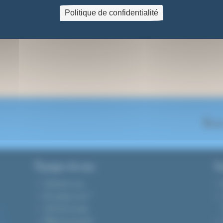
Politique de confidentialité
On se
A propos de nous
Gu
Contactez-nous
Qui sommes-nous ?
Tarifs de livraison
Modes de paiement