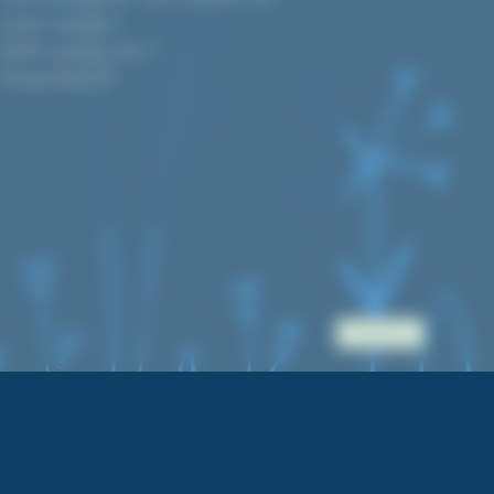
premier cyanotype !
Quel kit cyanotype choisir ?
Prévisions d’indice UV
Accès pro.