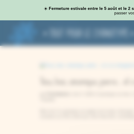
Panneau de gestion des cookies
☀️
Fermeture estivale entre le 5 août et le 2
passer vos
Tissu, bois, céramique, pierre… e
Constance
par
|
Juin 3, 2024
|
Cyanotype sur bois
,
Tutoriels
Bien sûr, le cyanotype sur papier est le plus classiq
invention au XIXe siècle par John Herschel, scientifiq