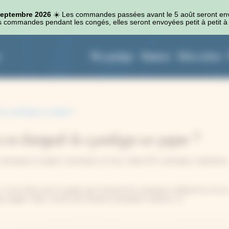
 septembre 2026
☀️​ Les commandes passées avant le 5 août seront en
 commandes pendant les congés, elles seront envoyées petit à petit à 
Kits cyanotype
Accessoires
Autres couleurs
t si on changeait du cyanotype sur papier ?
Cyanotype sur papier
,
Cyanotype sur tissu
,
Idées DIY cyanotype
,
Inspirations
ue. C’est même avec le papier que l’aventure du cyanotype a débuté lors de so
ue anglais. Mais comme tant d’autres techniques créatives, le...