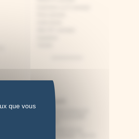
Explications sur le cyanotype
Fleurs pressées
Guide d'achat
Idées DIY cyanotype
Inspirations
Tutoriels
Le
Articles récents
ceux que vous
Cette collection immense de
cyanotypes est accessible
ure ?
gratuitement
Notre lettre pour vous qui
débutez le cyanotype – tous nos