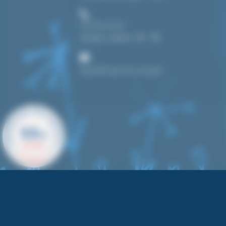
+33 3 84 43 91 37
du lundi au vendredi : 14h – 19h
bonjour@toutpourlecyanotype.fr
9.9
/10
621 AVIS