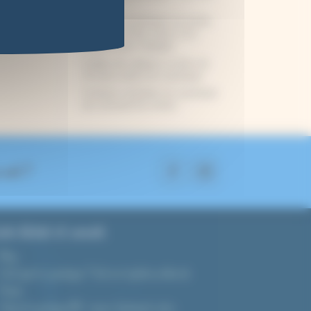
conseils
Débuter le cyanotype sur textile :
tout ce qu’il faut savoir, et le
matériel pour s’équiper
5 idées de cadeaux à moins de
15 euros autour du cyanotype
5 erreurs courantes en cyanotype
(et comment les éviter)
 suit ?
ide d’achat et conseils
Blog
C’est quoi le cyanotype ? Tout sur la photo au bleu de
Prusse
Tutoriel cyanotype DIY : réussir facilement votre