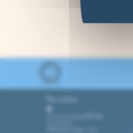
Nous contacter
Tout pour le cyanotype (CMAG SARL)
8, rue du château
39190 Beaufort-Orbagna – France