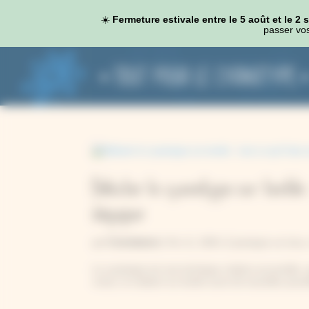
Panneau de gestion des cookies
☀️
Fermeture estivale entre le 5 août et le 2
passer vos
Débuter le cyanotype sur textile : 
s’équiper
Constance
par
|
Fév 11, 2026
|
Cyanotype sur tissu
Le cyanotype est une technique créative accessible, s
connu, la création sur textile ouvre de nouvelles poss