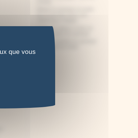
conseils
Débuter le cyanotype sur textile :
tout ce qu’il faut savoir, et le
matériel pour s’équiper
5 idées de cadeaux à moins de
15 euros autour du cyanotype
5 erreurs courantes en cyanotype
(et comment les éviter)
ceux que vous
..
es
.