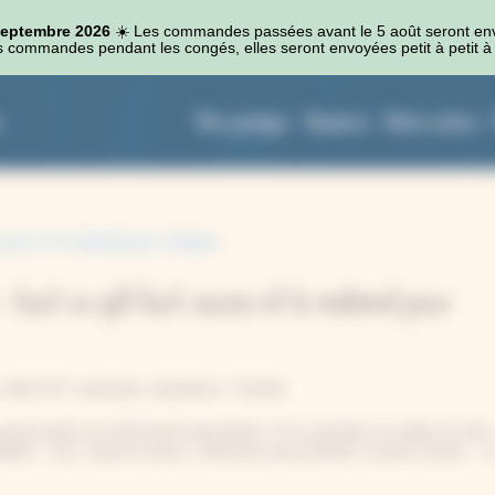
 septembre 2026
☀️​ Les commandes passées avant le 5 août seront en
 commandes pendant les congés, elles seront envoyées petit à petit à 
Kits cyanotype
Accessoires
Autres couleurs
tout ce qu’il faut savoir, et le matériel pour
,
Idées DIY cyanotype
,
Inspirations
,
Tutoriels
pectaculaire et extrêmement polyvalente. Si le cyanotype sur papier est bien
ibilités : sacs, linge de maison, vêtements personnalisés, œuvres textiles… et