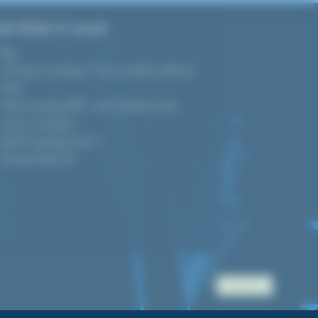
ide d’achat et conseils
Blog
C’est quoi le cyanotype ? Tout sur la photo au bleu de
Prusse
Tutoriel cyanotype DIY : réussir facilement votre
premier cyanotype !
Quel kit cyanotype choisir ?
Prévisions d’indice UV
Accès pro.