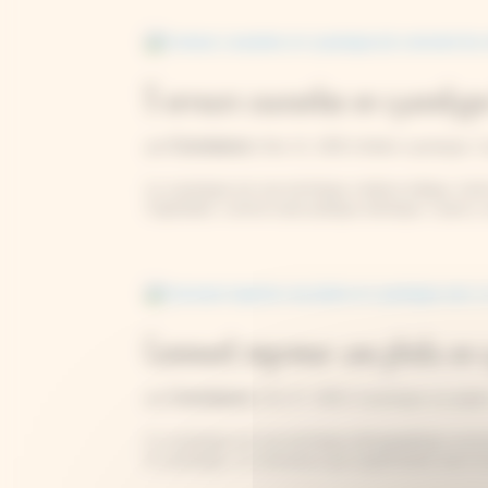
5 erreurs courantes en cyanotype
Constance
par
|
Nov 21, 2025
|
Atelier cyanotype
,
C
Le cyanotype est une technique créative ludique, faci
Cependant, comme toute pratique artistique, il peut y av
Comment imprimer une photo en c
Constance
par
|
Oct 27, 2025
|
Cyanotype sur papie
Le cyanotype est une technique photographique ancie
le cyanotype, on commence par expérimenter avec le pr