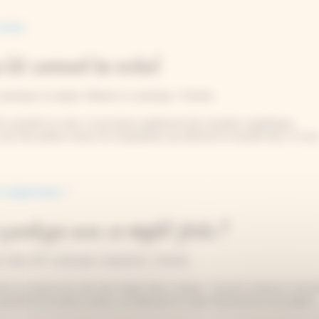
 (et comment les éviter)
yanotype sur papier
,
Débuter le cyanotype
,
Tutoriels
le à prendre en main, et qui donne rapidement des résultats magnifiques.
oir des petites erreurs de manipulation qui affectent le résultat final. Si vous
yanotype avec un négatif photo ?
r
,
Idées DIY cyanotype
,
Inspirations
,
Tutoriels
nne qui permet de créer des tirages bleus uniques. Souvent, lorsqu’on comm
incipe de la photo contact, en disposant un objet directement sur le papier..