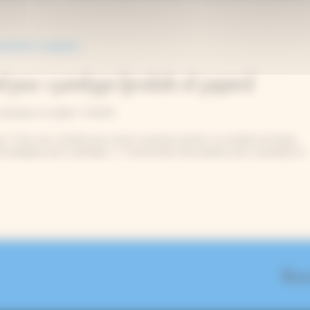
l pour cyanotype (produits et papiers)
anotype sur papier
,
Tutoriels
e ? Tous nos conseils pour savoir comment stocker, et combien de temps
à imprégnés pour cyanotype. 1. Conservation des produits pour cyanotype en
On se