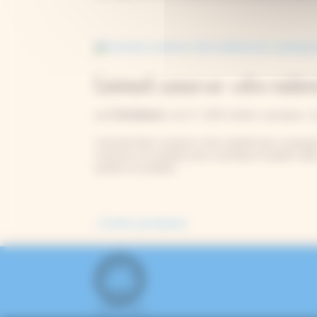
Comment conserver votre matérie
Constance
par
|
Juil 17, 2025
|
Atelier cyanotype
,
Cy
Comment bien conserver votre matériel pour cyanotyp
conserver vos produits pour cyanotype et papiers déj
poudre Les produits...
« Entrées précédentes