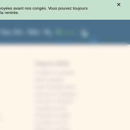
×
voyées avant nos congés. Vous pouvez toujours
la rentrée.
Presses à fleurs
Ateliers
Blog
Connexion
0
Catégories d'articles
A l'origine du cyanotype
Atelier cyanotype
Autres techniques photo
C'est quoi, le cyanotype ?
C'est quoi, le rosatype ?
Cyanotype sur bois
Cyanotype sur papier
...
Cyanotype sur tissu
Débuter le cyanotype