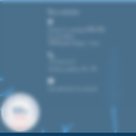
Nous contacter
Tout pour le cyanotype (CMAG SARL)
8, rue du château
39190 Beaufort-Orbagna – France
+33 3 84 43 91 37
du lundi au vendredi : 14h – 19h
bonjour@toutpourlecyanotype.fr
9.9
/10
622 AVIS