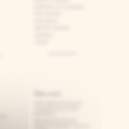
Explications sur le cyanotype
Fleurs pressées
Guide d'achat
Idées DIY cyanotype
Inspirations
Tutoriels
...
Articles récents
Cette collection immense de
cyanotypes est accessible
gratuitement
ence
Notre lettre pour vous qui
.
débutez le cyanotype – tous nos