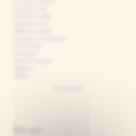
C'est quoi, le rosatype ?
Cyanotype sur bois
Cyanotype sur papier
Cyanotype sur tissu
Débuter le cyanotype
Explications sur le cyanotype
Fleurs pressées
Guide d'achat
Idées DIY cyanotype
Inspirations
Tutoriels
Articles récents