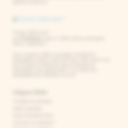
pigments extraits de...
C’est quoi, la photo Lumen ?
Constance
par
|
Sep 17, 2024
|
Autres techniques
photo
,
Inspirations
Vous connaissez déjà le cyanotype, technique de
photographie contact au bleu de Prusse. Mais saviez-vous
qu’il existait de nombreuses autres techniques de
photographie sans appareil photo ? Le monde de la
photographie dite “alternative” est très...
Catégories d'articles
A l'origine du cyanotype
Atelier cyanotype
Autres techniques photo
C'est quoi, le cyanotype ?