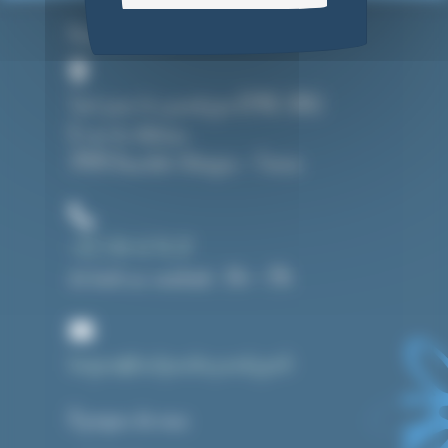
Nous contacter
Tout pour le cyanotype (CMAG SARL)
8, rue du château
39190 Beaufort-Orbagna – France
+33 3 84 43 91 37
du lundi au vendredi : 14h – 19h
bonjour@toutpourlecyanotype.fr
A propos de nous