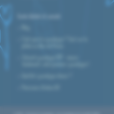
Guide d’achat et conseils
Blog
C’est quoi le cyanotype ? Tout sur la
photo au bleu de Prusse
Tutoriel cyanotype DIY : réussir
facilement votre premier cyanotype !
Quel kit cyanotype choisir ?
Prévisions d’indice UV