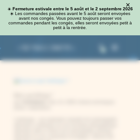
×
Panneau de gestion des cookies
☀️
Fermeture estivale entre le 5 août et le 2 septembre 2026
☀️​ Les commandes passées avant le 5 août seront envoyées
avant nos congés. Vous pouvez toujours passer vos
commandes pendant les congés, elles seront envoyées petit à
petit à la rentrée.
0
Qu’est-ce que l’anthotype ?
Constance
par
|
Nov 13, 2025
|
Autres techniques
photo
,
Inspirations
L’anthotype : une exploration naturelle de la photographie
alternative L’anthotype est une technique photographique
alternative allie le charme de la photographie artistique
alternative et une composition écologique. Utilisant des