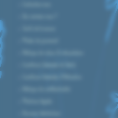
Contactez-nous
Qui sommes-nous ?
Tarifs de livraison
Modes de paiement
Politique de retour & rétractation
Conditions Générales de Vente
Conditions Générales d’Utilisation
Politique de confidentialité
Mentions légales
Devenez distributeur