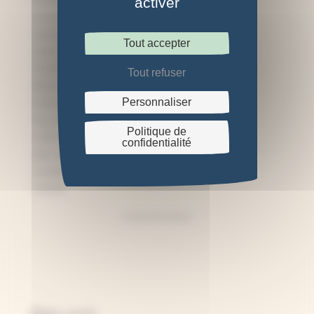
activer
C'est quoi, le rosatype ?
Cyanotype sur bois
Tout accepter
Cyanotype sur papier
Cyanotype sur tissu
Tout refuser
Débuter le cyanotype
Personnaliser
Explications sur le cyanotype
Fleurs pressées
Politique de
Guide d'achat
confidentialité
Idées DIY cyanotype
Inspirations
Tutoriels