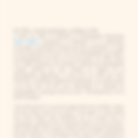
Anna Atkins : botaniste, photographe, scientifique et artiste
A partir de 1843, la botaniste et photographe britannique
Anna Atkins
entreprend la réalisation et la publication
d’ouvrages scientifiques illustrés par des cyanotypes. Il s’agit
là de la première fois qu’un livre de photographies est publié.
La photographie est alors un art tout jeune. En 1839, Henry
Fox Talbot proposait une première méthode de photographie
contact utilisant les sels d’argent (à l’origine de la
photographie argentique). Il sera suivi en 1842 par John
Herschel, scientifique également britannique, qui utilise quant
à lui des sels de fers pour développer la méthode de
photographie cyanotype (qui est donc, techniquement, de la
photo
ferrique
).
John Herschel est un ami de longue date de la famille, autant
de Anna Atkins que de son père. C’est grâce à cette amitié
que Anna Atkins peut bénéficier de sa recette pour le
cyanotype, quelques mois seulement après sa mise au point.
Elle avait déjà, par le passé, illustré des ouvrages botaniques
par des dessins. La technique toute neuve du cyanotype lui