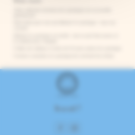
Articles récents
Cette collection immense de cyanotypes est accessible
gratuitement
Notre lettre pour vous qui débutez le cyanotype – tous nos
conseils
Débuter le cyanotype sur textile : tout ce qu’il faut savoir, et
le matériel pour s’équiper
5 idées de cadeaux à moins de 15 euros autour du cyanotype
5 erreurs courantes en cyanotype (et comment les éviter)
On se suit ?