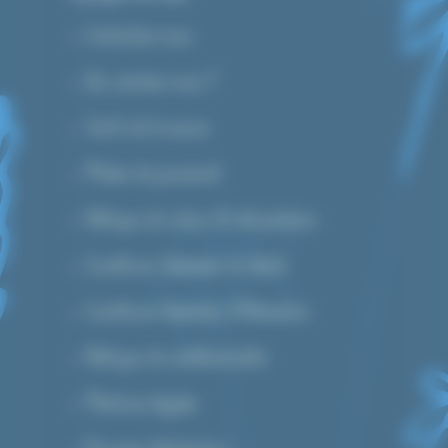
Contactez-nous
Qui sommes-nous ?
Tarifs de livraison
Modes de paiement
Politique de retour & rétractation
Conditions Générales de Vente
Conditions Générales d’Utilisation
Politique de confidentialité
Mentions légales