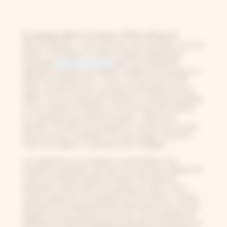
Une magnifique réédition de
Cyanotypes of British and Foreign Ferns
Mais la Californie, c’est un peu loin, et le numérique, ça a ses
limites ! Par bonheur, la maison d’édition indépendante
britannique
Art Meets Science
(quel nom parfaitement
approprié !) propose une réédition soignée de
Cyanotypes of
British and Foreign Ferns
. Le livre, d’un peu plus de 120
pages, présente tous les cyanotypes de fougères de Anna
Atkins, avec une impression soignée sur un papier de qualité.
C’est un bonheur à feuilleter, et une joie de pouvoir admirer
les cyanotypes de la pionière du genre : admirer ses
réussites, les effets de transparence, les jours que l’on peut
deviner les plus ensoleillés et les plus nuageux suivant le
rendu des fougères, la délicatesse des feuillages…
Les impressions de cyanotypes sont précédés d’une
introduction historique, ainsi que d’une précieuse réédition de
l’article scientifique original par lequel John Herschel
présentait sa découverte du cyanotype en 1842. Le livre
contient également une biographie de Anna Atkins. Trop peu
d’éléments ont malheureusement été préservés de sa vie (le
tragique sort des femmes de science) ; mais la plupart des
éléments de l’article de blog que vous êtes en train de lire en