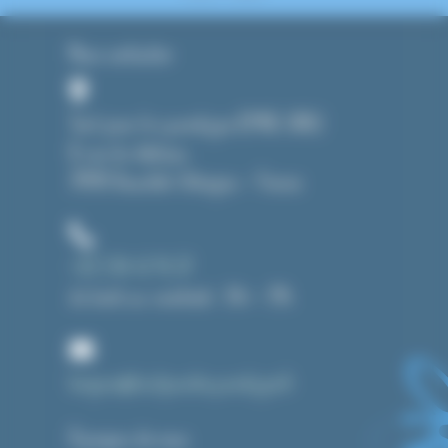
Nous contacter
Tout pour le cyanotype (CMAG SARL)
8, rue du château
39190 Beaufort-Orbagna – France
+33 3 84 43 91 37
du lundi au vendredi : 14h – 19h
bonjour@toutpourlecyanotype.fr
A propos de nous