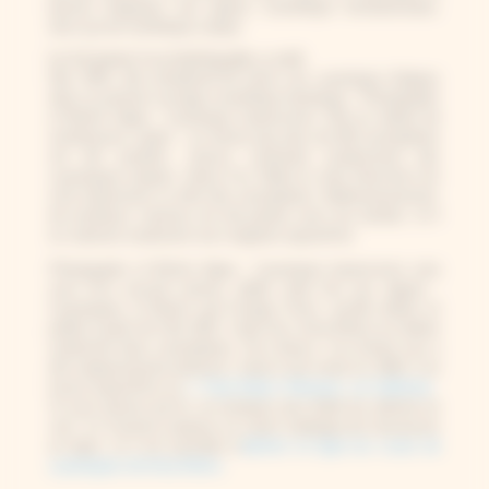
permet d’apporter une rigueur scientifique révolutionnaire,
ainsi qu’une esthétique unique.
Les tout premiers livres de photographie au monde
Dès 1843, elle entreprend de réunir ses cyanotype d’algues
dans un premier ouvrage scientifique botanique :
Photographs
of British Algea : Cyanotype Impressions
. Elle en réalise de
nombreuses copies : on estime que plus de 400 exemplaires
ont été produits, chacun contenant évidemment des
cyanotypes uniques. Henry Fox Talbot et John Herschel s’en
sont notamment vu offrir des exemplaires. Malheureusement,
de nombreux volumes ont été perdus avec les années, et il
en subsiste seulement une vingtaine aujourd’hui.
Photographs of British Algea : Cyanotype Impressions
sera
suivi d’un second volume, dédié cette fois aux algues :
Cyanotypes of British and Foreign Ferns
, qu’elle réalise et
publie à partir de l’été 1853. Cette fois, Anna Atkins en réalise
seulement deux exemplaires. Par chance, l’un d’entre eux a
été soigneusement préservé. Suite à une vente en 1984, il se
trouve aujourd’hui au
J. Paul Getty’s Museum, en Californie.
Si vous passez par là, ne manquez pas d’aller les admirer en
vrai ! Le museum propose un vaste catalogue de ressources
en ligne, et il est possible d’
admirer en ligne les scans de
cyanotypes de Anna Atkins.