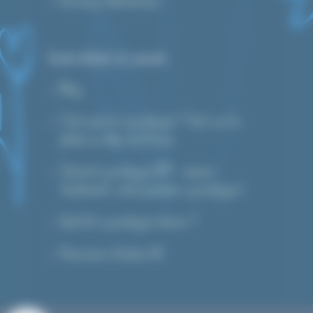
Devenez distributeur
Guide d’achat et conseils
Blog
C’est quoi le cyanotype ? Tout sur la
photo au bleu de Prusse
Tutoriel cyanotype DIY : réussir
facilement votre premier cyanotype !
Quel kit cyanotype choisir ?
Prévisions d’indice UV