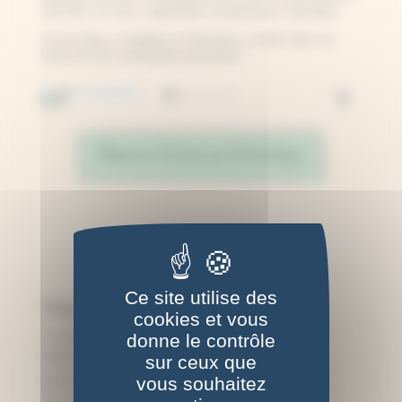
sont tirés, et vous y apprendrez de précieuses anecdotes.
Un livre beau, scienfique et émouvant, à mettre dans les
mains de tout cyanotypiste passionné !
Découvrir le livre sur la boutique
Ce site utilise des
Catégories d'articles
cookies et vous
A l'origine du cyanotype
donne le contrôle
Atelier cyanotype
sur ceux que
vous souhaitez
Autres techniques photo
C'est quoi, le cyanotype ?