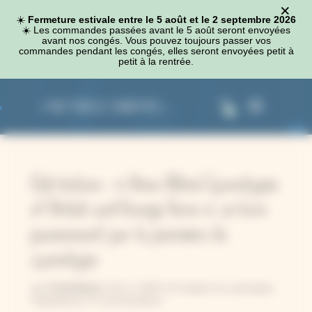
×
Panneau de gestion des cookies
☀️
Fermeture estivale entre le 5 août et le 2 septembre 2026
☀️​ Les commandes passées avant le 5 août seront envoyées
avant nos congés. Vous pouvez toujours passer vos
commandes pendant les congés, elles seront envoyées petit à
petit à la rentrée.
0
Club lecture : « Anna Atkins’ Cyanotypes
of British and Foreign Ferns », un livre
passionnant par la pionnière du
cyanotype
Constance
par
|
Oct 2, 2025
|
A l'origine du cyanotype
,
Inspirations
|
0 commentaires