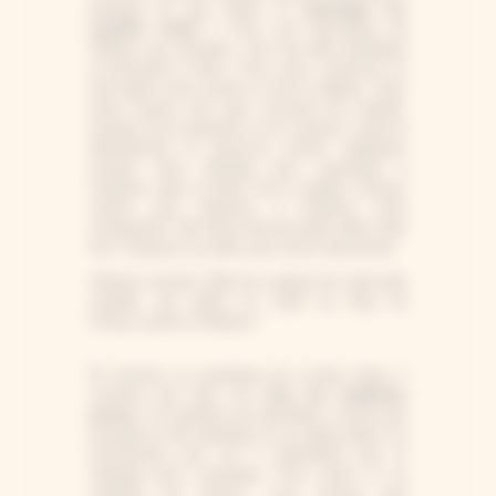
pourquoi ne pas tenter le
cyanotype sur
coquille d’œuf
? Pour une décoration de
Pâques, par exemple, c’est une idée esthétique
et amusante à faire ! Pour cela, conservez un
œuf après avoir cuisiné ou fait un gâteau. Vous
aurez besoin d’un gros morceau de coquille,
essayez de le préserver en le cassant. Lavez-le
délicatement et laissez-le sécher. Appliquez
ensuite votre mélange pour cyanotype à
l’intérieur, dans le blanc de la coquille. Laissez
sécher, puis disposez à l’intérieur votre
composition. Elle devra être de petite taille cette
fois ! Exposez au soleil, puis rincez doucement.
Admirez ensuite l’effet de surprise de cette jolie
coquille, qui abrite un motif au bleu de
Prusse caché à l’intérieur !
En résumé, le cyanotype est à base d’eau, il
convient très bien sur
tous les matériaux
poreux
. Un matériau non absorbant, comme par
exemple un film plastique ou un papier glacé, ne
fonctionnera pas car il n’absorbera pas le
mélange pour cyanotype. Pour savoir si un
matériau est poreux, vous pouvez tout