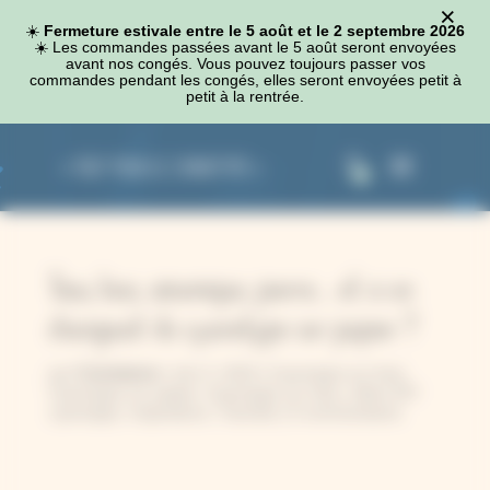
×
Panneau de gestion des cookies
☀️
Fermeture estivale entre le 5 août et le 2 septembre 2026
☀️​ Les commandes passées avant le 5 août seront envoyées
avant nos congés. Vous pouvez toujours passer vos
commandes pendant les congés, elles seront envoyées petit à
petit à la rentrée.
0
Tissu, bois, céramique, pierre… et si on
changeait du cyanotype sur papier ?
Constance
par
|
Juin 3, 2024
|
Cyanotype sur bois
,
Cyanotype sur papier
,
Cyanotype sur tissu
,
Idées DIY
cyanotype
,
Inspirations
,
Tutoriels
|
0 commentaires