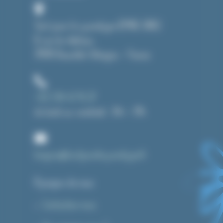
Tout pour le cyanotype (CMAG SARL)
8, rue du château
39190 Beaufort-Orbagna – France
+33 3 84 43 91 37
du lundi au vendredi : 14h – 19h
bonjour@toutpourlecyanotype.fr
A propos de nous
Contactez-nous