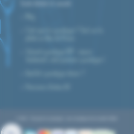
Guide d’achat et conseils
Blog
C’est quoi le cyanotype ? Tout sur la
photo au bleu de Prusse
Tutoriel cyanotype DIY : réussir
facilement votre premier cyanotype !
Quel kit cyanotype choisir ?
Prévisions d’indice UV
© 2023 – Tout pour le cyanotype : une e-boutique de la société CMAG
9.9
/10